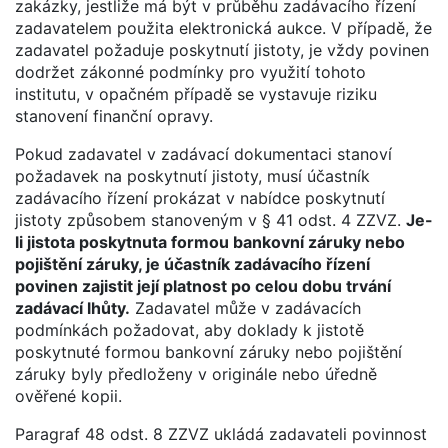
zakázky, jestliže má být v průběhu zadávacího řízení
zadavatelem použita elektronická aukce. V případě, že
zadavatel požaduje poskytnutí jistoty, je vždy povinen
dodržet zákonné podmínky pro využití tohoto
institutu, v opačném případě se vystavuje riziku
stanovení finanční opravy.
Pokud zadavatel v zadávací dokumentaci stanoví
požadavek na poskytnutí jistoty, musí účastník
zadávacího řízení prokázat v nabídce poskytnutí
jistoty způsobem stanoveným v § 41 odst. 4 ZZVZ.
Je-
li jistota poskytnuta formou bankovní záruky nebo
pojištění záruky, je účastník zadávacího řízení
povinen zajistit její platnost po celou dobu trvání
zadávací lhůty.
Zadavatel může v zadávacích
podmínkách požadovat, aby doklady k jistotě
poskytnuté formou bankovní záruky nebo pojištění
záruky byly předloženy v originále nebo úředně
ověřené kopii.
Paragraf 48 odst. 8 ZZVZ ukládá zadavateli povinnost