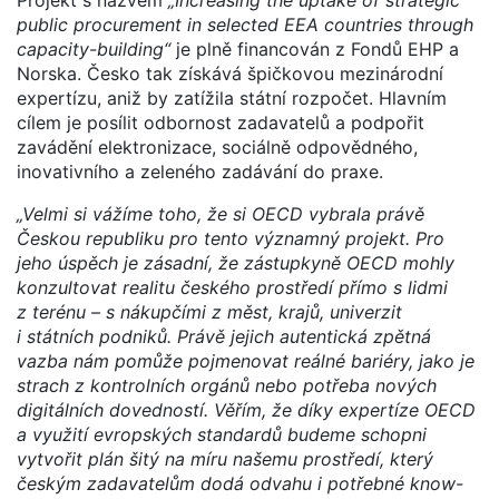
public procurement in selected EEA countries through
capacity-building“
je plně financován z Fondů EHP a
Norska. Česko tak získává špičkovou mezinárodní
expertízu, aniž by zatížila státní rozpočet. Hlavním
cílem je posílit odbornost zadavatelů a podpořit
zavádění elektronizace, sociálně odpovědného,
inovativního a zeleného zadávání do praxe.
„Velmi si vážíme toho, že si OECD vybrala právě
Českou republiku pro tento významný projekt. Pro
jeho úspěch je zásadní, že zástupkyně OECD mohly
konzultovat realitu českého prostředí přímo s lidmi
z terénu – s nákupčími z měst, krajů, univerzit
i státních podniků. Právě jejich autentická zpětná
vazba nám pomůže pojmenovat reálné bariéry, jako je
strach z kontrolních orgánů nebo potřeba nových
digitálních dovedností. Věřím, že díky expertíze OECD
a využití evropských standardů budeme schopni
vytvořit plán šitý na míru našemu prostředí, který
českým zadavatelům dodá odvahu i potřebné know-