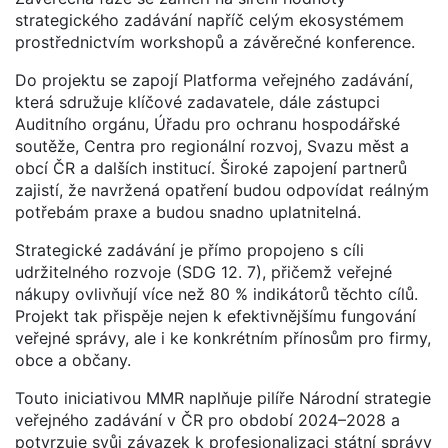
strategického zadávání napříč celým ekosystémem
prostřednictvím workshopů a závěrečné konference.
Do projektu se zapojí Platforma veřejného zadávání,
která sdružuje klíčové zadavatele, dále zástupci
Auditního orgánu, Úřadu pro ochranu hospodářské
soutěže, Centra pro regionální rozvoj, Svazu měst a
obcí ČR a dalších institucí. Široké zapojení partnerů
zajistí, že navržená opatření budou odpovídat reálným
potřebám praxe a budou snadno uplatnitelná.
Strategické zadávání je přímo propojeno s cíli
udržitelného rozvoje (SDG 12. 7), přičemž veřejné
nákupy ovlivňují více než 80 % indikátorů těchto cílů.
Projekt tak přispěje nejen k efektivnějšímu fungování
veřejné správy, ale i ke konkrétním přínosům pro firmy,
obce a občany.
Touto iniciativou MMR naplňuje pilíře Národní strategie
veřejného zadávání v ČR pro období 2024–2028 a
potvrzuje svůj závazek k profesionalizaci státní správy