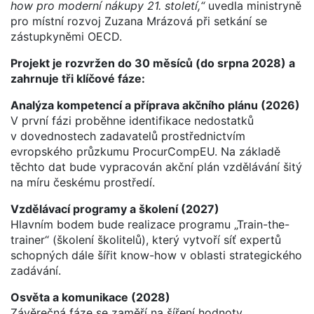
how pro moderní nákupy 21. století,“
uvedla ministryně
pro místní rozvoj Zuzana Mrázová při setkání se
zástupkyněmi OECD.
Projekt je rozvržen do 30 měsíců (do srpna 2028) a
zahrnuje tři klíčové fáze:
Analýza kompetencí a příprava akčního plánu (2026)
V první fázi proběhne identifikace nedostatků
v dovednostech zadavatelů prostřednictvím
evropského průzkumu ProcurCompEU. Na základě
těchto dat bude vypracován akční plán vzdělávání šitý
na míru českému prostředí.
Vzdělávací programy a školení (2027)
Hlavním bodem bude realizace programu „Train-the-
trainer“ (školení školitelů), který vytvoří síť expertů
schopných dále šířit know-how v oblasti strategického
zadávání.
Osvěta a komunikace (2028)
Závěrečná fáze se zaměří na šíření hodnoty