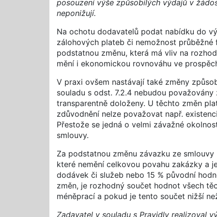
posouzení výše způsobilých výdajů v žádost
neponižují.
Na ochotu dodavatelů podat nabídku do výb
zálohových plateb či nemožnost průběžné 
podstatnou změnu, která má vliv na rozhod
mění i ekonomickou rovnováhu ve prospěc
V praxi ovšem nastávají také změny způso
souladu s odst. 7.2.4 nebudou považovány
transparentně doloženy. U těchto změn pla
zdůvodnění nelze považovat např. existenci
Přestože se jedná o velmi závažné okolnost
smlouvy.
Za podstatnou změnu závazku ze smlouvy n
které nemění celkovou povahu zakázky a je
dodávek či služeb nebo 15 % původní hodn
změn, je rozhodný součet hodnot všech těch
méněprací a pokud je tento součet nižší 
Zadavatel v souladu s Pravidly realizoval v