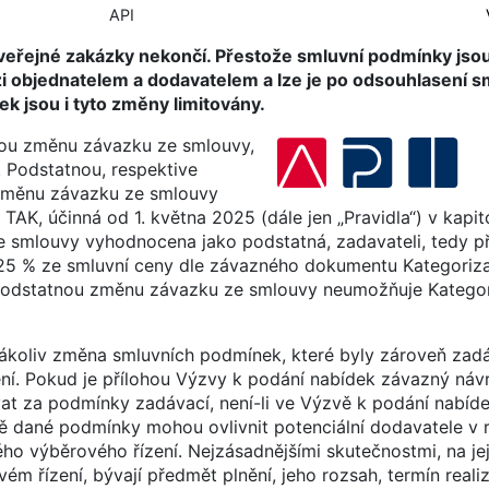
API
veřejné zakázky nekončí. Přestože smluvní podmínky jso
 objednatelem a dodavatelem a lze je po odsouhlasení s
k jsou i tyto změny limitovány.
nou změnu závazku ze smlouvy,
. Podstatnou, respektive
 změnu závazku ze smlouvy
 TAK, účinná od 1. května 2025 (dále jen „Pravidla“) v kapi
e smlouvy vyhodnocena jako podstatná, zadavateli, tedy p
25 % ze smluvní ceny dle závazného dokumentu Kategoriza
podstatnou změnu závazku ze smlouvy neumožňuje Kategor
koliv změna smluvních podmínek, které byly zároveň zad
í. Pokud je přílohou Výzvy k podání nabídek závazný náv
at za podmínky zadávací, není-li ve Výzvě k podání nabíd
ně dané podmínky mohou ovlivnit potenciální dodavatele v 
ho výběrového řízení. Nejzásadnějšími skutečnostmi, na je
ém řízení, bývají předmět plnění, jeho rozsah, termín reali