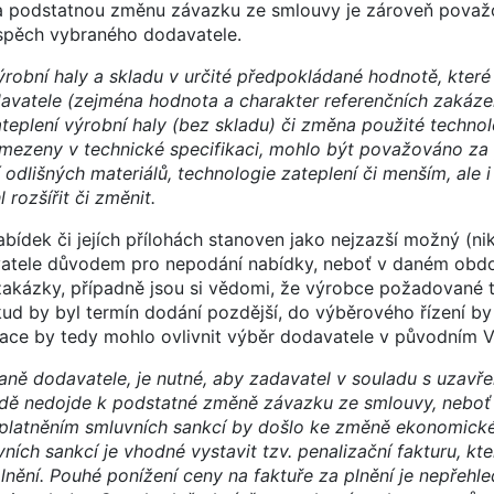
y. Za podstatnou změnu závazku ze smlouvy je zároveň pova
spěch vybraného dodavatele.
ýrobní haly a skladu v určité předpokládané hodnotě, které 
avatele (zejména hodnota a charakter referenčních zakáze
teplení výrobní haly (bez skladu) či změna použité technol
ymezeny v technické specifikaci, mohlo být považováno za
dlišných materiálů, technologie zateplení či menším, ale i
rozšířit či změnit.
abídek či jejích přílohách stanoven jako nejzazší možný (nik
vatele důvodem pro nepodání nabídky, neboť v daném obdo
 zakázky, případně jsou si vědomi, že výrobce požadované 
ud by byl termín dodání pozdější, do výběrového řízení b
zace by tedy mohlo ovlivnit výběr dodavatele v původním V
aně dodavatele, je nutné, aby zadavatel v souladu s uzav
padě nedojde k podstatné změně závazku ze smlouvy, neboť
uplatněním smluvních sankcí by došlo ke změně ekonomick
ních sankcí je vhodné vystavit tzv. penalizační fakturu, kt
nění. Pouhé ponížení ceny na faktuře za plnění je nepřehl