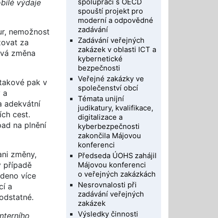
spolupráci s OECD
bilé výdaje
spouští projekt pro
moderní a odpovědné
zadávání
ur, nemožnost
Zadávání veřejných
žovat za
zakázek v oblasti ICT a
ková změna
kybernetické
bezpečnosti
Veřejné zakázky ve
takové pak v
společenství obcí
 a
Témata unijní
a adekvátní
judikatury, kvalifikace,
ch cest.
digitalizace a
pad na plnění
kyberbezpečnosti
zakončila Májovou
konferenci
ani změny,
Předseda ÚOHS zahájil
v případě
Májovou konferenci
o veřejných zakázkách
edeno více
Nesrovnalosti při
cí a
zadávání veřejných
odstatné.
zakázek
Výsledky činnosti
nterního