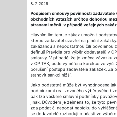
8. 7. 2026
Podpisem smlouvy povinnosti zadavatele 
obchodních vztazích určitou dohodou mezi
stranami měnit, v případě veřejných zakáze
Hlavním limitem je zákaz umožnit podstat
kterou zadavatel uzavřel na plnění zakázky
zakázanou a nepodstatnou čili povolenou
definují Pravidla pro výběr dodavatelů v OP
smlouvy. V případě, že je změna závazku z
v OP TAK, bude vyměřena korekce ve výši 
porušení postupu zadavatele zakázek. Za 
stanovit sankci nižší.
Jako podstatná může být vyhodnocena jaká
podmínkami realizovaného výběrového řízen
pak lze veškeré smluvní podmínky považov
jinak. Důvodem je zejména to, že tyto pev
zda podat či nepodat nabídku do vyhlášené
se dodavatelé rozhodují o účasti ve výběrov