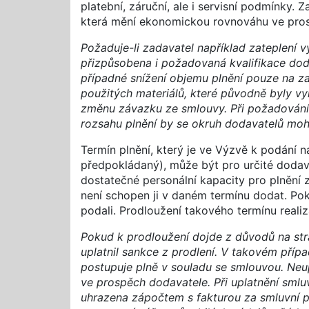
platební, záruční, ale i servisní podmínk
která mění ekonomickou rovnováhu ve pro
Požaduje-li zadavatel například zateplení v
přizpůsobena i požadovaná kvalifikace dod
případné snížení objemu plnění pouze na za
použitých materiálů, které původně byly v
změnu závazku ze smlouvy. Při požadování o
rozsahu plnění by se okruh dodavatelů mohl 
Termín plnění, který je ve Výzvě k podání n
předpokládaný), může být pro určité doda
dostatečné personální kapacity pro plnění
není schopen ji v daném termínu dodat. Pok
podali. Prodloužení takového termínu reali
Pokud k prodloužení dojde z důvodů na str
uplatnil sankce z prodlení. V takovém pří
postupuje plně v souladu se smlouvou. Ne
ve prospěch dodavatele. Při uplatnění smluv
uhrazena zápočtem s fakturou za smluvní pl