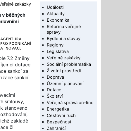
Veřejné zakázky
Události
Aktuality
u v běžných
Ekonomika
mluvními
Reforma veřejné
správy
Bydlení a stavby
Regiony
Legislativa
Veřejné zakázky
tole 7.2 Změny
Sociální problematika
říjemci dotace
Životní prostředí
ce sankcí za
Doprava
izace sankcí
Územní plánování
Dotace
ávacími
Školství
rh smlouvy,
Veřejná správa on-line
ek stanoveno
Energetika
rozhodování,
Cestovní ruch
jichž základě
Bezpečnost
zace či
Zahraničí