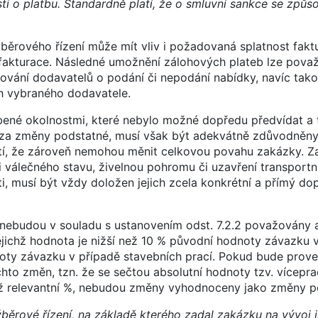
i o platbu. Standardně platí, že o smluvní sankce se způso
ěrového řízení může mít vliv i požadovaná splatnost fakt
fakturace. Následné umožnění zálohových plateb lze pova
ování dodavatelů o podání či nepodání nabídky, navíc ta
h vybraného dodavatele.
bené okolnostmi, které nebylo možné dopředu předvídat a 
 za změny podstatné, musí však být adekvátně zdůvodněny
tí, že zároveň nemohou měnit celkovou povahu zakázky. Z
 válečného stavu, živelnou pohromu či uzavření transportní
i, musí být vždy doložen jejich zcela konkrétní a přímý do
ebudou v souladu s ustanovením odst. 7.2.2 považovány 
jichž hodnota je nižší než 10 % původní hodnoty závazku 
oty závazku v případě stavebních prací. Pokud bude prov
to změn, tzn. že se sečtou absolutní hodnoty tzv. vícepra
než relevantní %, nebudou změny vyhodnoceny jako změny p
ýběrové řízení, na základě kterého zadal zakázku na vývoj i