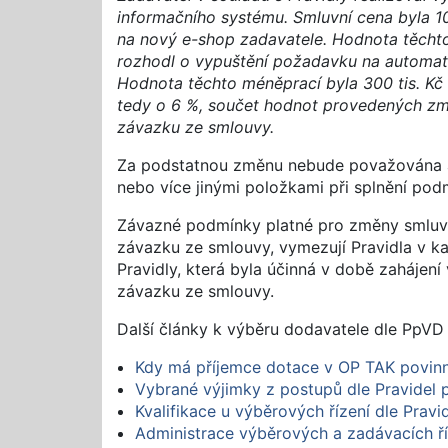
informačního systému. Smluvní cena byla 10
na nový e-shop zadavatele. Hodnota těchto 
rozhodl o vypuštění požadavku na automati
Hodnota těchto méněprací byla 300 tis. Kč 
tedy o 6 %, součet hodnot provedených změ
závazku ze smlouvy.
Za podstatnou změnu nebude považována an
nebo více jinými položkami při splnění podm
Závazné podmínky platné pro změny smluv 
závazku ze smlouvy, vymezují Pravidla v kapi
Pravidly, která byla účinná v době zahájení
závazku ze smlouvy.
Další články k výběru dodavatele dle PpVD
Kdy má příjemce dotace v OP TAK povinn
Vybrané výjimky z postupů dle Pravidel 
Kvalifikace u výběrových řízení dle Prav
Administrace výběrových a zadávacích ř