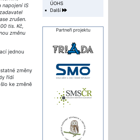
ÚOHS
 napojení IS
Další
 zadavatel
ase zrušen.
0 tis. Kč,
Partneři projektu
atnou změnu
ací jednou
dstatné změny
y řídí
došlo ke změně