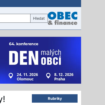
Hledat
y!
Rubriky