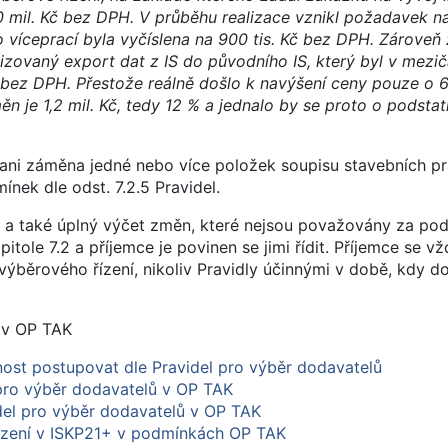
 mil. Kč bez DPH. V průběhu realizace vznikl požadavek na
víceprací byla vyčíslena na 900 tis. Kč bez DPH. Zároveň
zovaný export dat z IS do původního IS, který byl v mezič
bez DPH. Přestože reálně došlo k navýšení ceny pouze o 60
n je 1,2 mil. Kč, tedy 12 % a jednalo by se proto o podst
i záměna jedné nebo více položek soupisu stavebních pr
ínek dle odst. 7.2.5 Pravidel.
a také úplný výčet změn, které nejsou považovány za po
tole 7.2 a příjemce je povinen se jimi řídit. Příjemce se vžd
 výběrového řízení, nikoliv Pravidly účinnými v době, kdy 
 v OP TAK
ost postupovat dle Pravidel pro výběr dodavatelů
pro výběr dodavatelů v OP TAK
idel pro výběr dodavatelů v OP TAK
ízení v ISKP21+ v podmínkách OP TAK