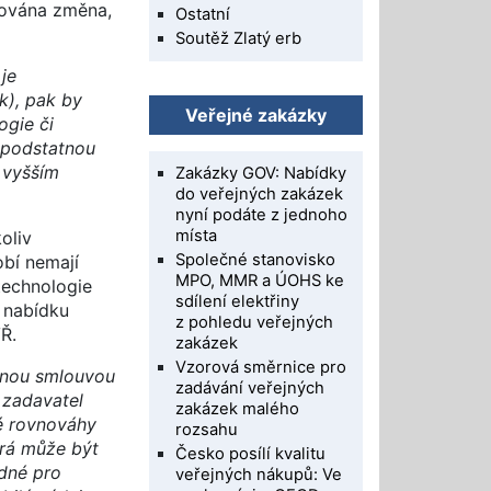
žována změna,
Ostatní
Soutěž Zlatý erb
je
k), pak by
Veřejné zakázky
ogie či
 podstatnou
 vyšším
Zakázky GOV: Nabídky
do veřejných zakázek
nyní podáte z jednoho
místa
oliv
Společné stanovisko
bí nemají
MPO, MMR a ÚOHS ke
technologie
sdílení elektřiny
y nabídku
z pohledu veřejných
Ř.
zakázek
Vzorová směrnice pro
řenou smlouvou
zadávání veřejných
 zadavatel
zakázek malého
é rovnováhy
rozsahu
erá může být
Česko posílí kvalitu
edné pro
veřejných nákupů: Ve