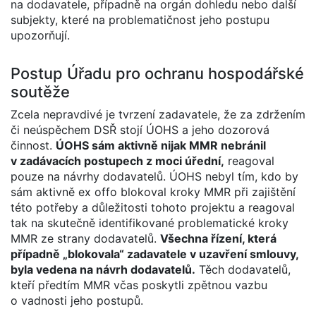
na dodavatele, případně na orgán dohledu nebo další
subjekty, které na problematičnost jeho postupu
upozorňují.
Postup Úřadu pro ochranu hospodářské
soutěže
Zcela nepravdivé je tvrzení zadavatele, že za zdržením
či neúspěchem DSŘ stojí ÚOHS a jeho dozorová
činnost.
ÚOHS sám aktivně nijak MMR nebránil
v zadávacích postupech z moci úřední,
reagoval
pouze na návrhy dodavatelů. ÚOHS nebyl tím, kdo by
sám aktivně ex offo blokoval kroky MMR při zajištění
této potřeby a důležitosti tohoto projektu a reagoval
tak na skutečně identifikované problematické kroky
MMR ze strany dodavatelů.
Všechna řízení, která
případně „blokovala“ zadavatele v uzavření smlouvy,
byla vedena na návrh dodavatelů.
Těch dodavatelů,
kteří předtím MMR včas poskytli zpětnou vazbu
o vadnosti jeho postupů.