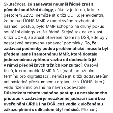
Skutečnost, že
zadavatel neuměl řádně zrušit
původní soutěžní dialogy,
ačkoliv je to on, kdo je
gestorem ZZVZ, nemůže jít k tíži ÚOHS; je evidentní,
že pokud ÚOHS MMR v rámci svého rozhodnutí
naznačil postup, bylo MMR schopno na druhý pokus
soutěžní dialogy zrušit řádně. Stejně tak nelze klást
k tíži ÚOHS, že zrušil otevřené řízení na DSŘ, kde byly
nesprávně nastaveny zadávací podmínky.
To, že
zadávací podmínky budou problematické, muselo být
předem jasné i samotnému MMR, které dostalo
jednoznačnou zpětnou vazbu od dodavatelů již
v rámci předběžných tržních konzultací.
Časová
tíseň, kterou mohlo MMR řešit (např. odložením
termínu pro digitalizaci), nemůže jít k tíži dodavatelům
ani následně přezkumnému orgánu, tzn. ÚOHS, který
vede řízení iniciované na návrh dodavatele.
Důsledkem tohoto vadného postupu a nezákonného
přístupu k zadávání je nezákonné jednací řízení bez
uveřejnění (JŘBU) na DSŘ, což vedlo k uloženému
zákazu plnění s odkladem čtyř měsíců.
Přiznaný