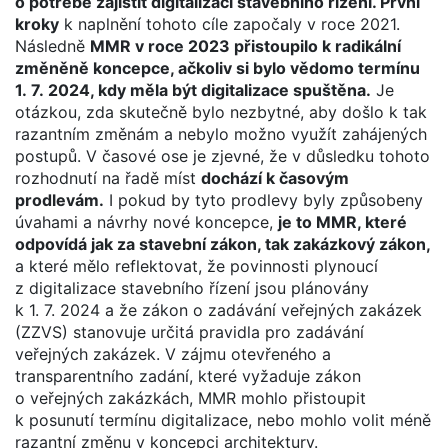
o potřebě zajistit digitalizaci stavebního řízení. První
kroky
k naplnění tohoto cíle započaly v roce 2021.
Následně
MMR v roce 2023 přistoupilo k radikální
změněně koncepce, ačkoliv si bylo vědomo termínu
1. 7. 2024, kdy měla být digitalizace spuštěna.
Je
otázkou, zda skutečně bylo nezbytné, aby došlo k tak
razantním změnám a nebylo možno využít zahájených
postupů. V časové ose je zjevné, že v důsledku tohoto
rozhodnutí na řadě míst
dochází k časovým
prodlevám.
I pokud by tyto prodlevy byly způsobeny
úvahami a návrhy nové koncepce,
je to MMR, které
odpovídá jak za stavební zákon, tak zakázkový zákon,
a které mělo reflektovat, že povinnosti plynoucí
z digitalizace stavebního řízení jsou plánovány
k 1. 7. 2024 a že zákon o zadávání veřejných zakázek
(ZZVS) stanovuje určitá pravidla pro zadávání
veřejných zakázek. V zájmu otevřeného a
transparentního zadání, které vyžaduje zákon
o veřejných zakázkách, MMR mohlo přistoupit
k posunutí termínu digitalizace, nebo mohlo volit méně
razantní změnu v koncepci architektury.