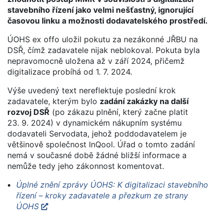
stavebního řízení jako velmi nešťastný, ignorující
časovou linku a možnosti dodavatelského prostředí.
ÚOHS ex offo uložil pokutu za nezákonné JŘBU na
DSŘ, čímž zadavatele nijak neblokoval. Pokuta byla
nepravomocně uložena až v září 2024, přičemž
digitalizace probíhá od 1. 7. 2024.
Výše uvedený text nereflektuje poslední krok
zadavatele, kterým bylo
zadání zakázky na další
rozvoj DSŘ
(po zákazu plnění, který začne platit
23. 9. 2024) v dynamickém nákupním systému
dodavateli Servodata, jehož poddodavatelem je
většinově společnost InQool. Úřad o tomto zadání
nemá v současné době žádné bližší informace a
nemůže tedy jeho zákonnost komentovat.
Úplné znění zprávy ÚOHS: K digitalizaci stavebního
řízení – kroky zadavatele a přezkum ze strany
ÚOHS