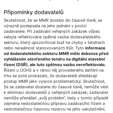
Připomínky dodavatelů
Skutečnost, že se MMR dostalo do časové tísně, se
výrazně podepsala na jeho jednání v pozici
zadavatele. Při zadávání veřejných zakázek vůbec
nebyla reflektována zpětná vazba dodavatelského
sektoru, který upozorňoval buď na chyby v tendrech
nebo nereálnost stanovovaných lhůt. Tyto
informace
od dodavatelského sektoru MMR mělo dokonce před
vyhlášením otevřeného tendru na digitální stavební
řízení (DSŘ), ale tuto zpětnou vazbu nereflektovalo.
Řízení u ÚOHS a v rámci něj provedeného šetření na
trhu se poté prokázalo, že dodavatelé shledávají
postup MMR jako vysoce problematický. Skutečnost,
že se zadavatel dostane do časové tísně, nemůže vést
k eliminaci dodavatelů z veřejných zakázek; zadavatel
nemůže přenášet „svůj problém“, tedy v tomto případě
zejména nedostatečnou přípravu zadávacího řízení a
nedostatečnou časovou rezervu na jeho uskutečnění,