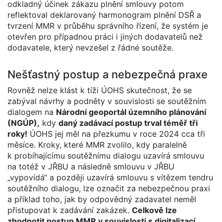
odkladný účinek zákazu plnění smlouvy potom
reflektoval deklarovaný harmonogram plnění DSŘ a
tvrzení MMR v průběhu správního řízení, že systém je
otevřen pro případnou práci i jiných dodavatelů než
dodavatele, který nevzešel z řádné soutěže.
Nešťastný postup a nebezpečná praxe
Rovněž nelze klást k tíži ÚOHS skutečnost, že se
zabýval návrhy a podněty v souvislosti se soutěžním
dialogem na
Národní geoportál územního plánování
(NGÚP),
kdy
daný zadávací postup trval téměř tři
roky!
ÚOHS jej měl na přezkumu v roce 2024 cca tři
měsíce. Kroky, které MMR zvolilo, kdy paralelně
k probíhajícímu soutěžnímu dialogu uzavírá smlouvu
na totéž v JŘBU a následně smlouvu v JŘBU
„vypovídá“ a později uzavírá smlouvu s vítězem tendru
soutěžního dialogu, lze označit za nebezpečnou praxi
a příklad toho, jak by odpovědný zadavatel neměl
přistupovat k zadávání zakázek.
Celkově lze
zhodnotit postup MMR v souvislosti s digitalizací