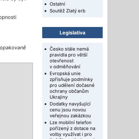
Ostatní
Soutěž Zlatý erb
opnosti
Legislativa
a opakovaně
Česko stále nemá
pravidla pro větší
otevřenost
v odměňování
Evropská unie
zpřísňuje podmínky
pro udělení dočasné
ochrany občanům
Ukrajiny
Dodatky navyšující
cenu jsou novou
veřejnou zakázkou
Lze mobilní telefon
pořízený z dotace na
volby využívat i pro