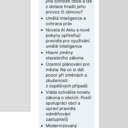
jiné činnosti obce a lze
z dotace hradit jeho
provoz či obnovu?
Umělá inteligence a
ochrana práv
Novela AI Aktu a nové
pokyny upřesňují
pravidla pro využívání
umělé inteligence
Hlavní změny
stavebního zákona
Územní plánování pro
města: Na co si dát
pozor při změnách a
zkušenosti
z úspěšných případů
Vláda schválila novelu
zákona o obcích: Posílí
spolupráci obcí a
upraví pravidla
odměňování
zastupitelů
Modernizovaný