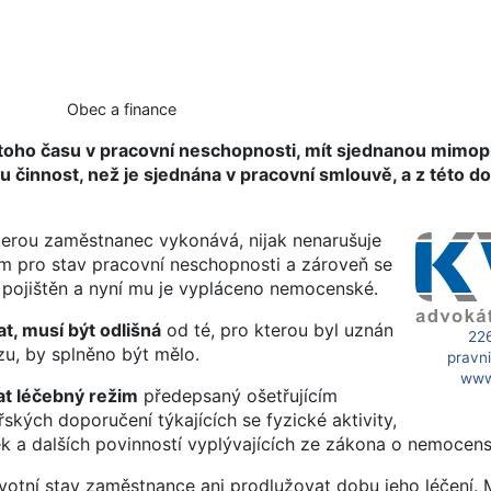
Obec a finance
oho času v pracovní neschopnosti, mít sjednanou mimop
 činnost, než je sjednána v pracovní smlouvě, a z této d
terou zaměstnanec vykonává, nijak nenarušuje
em pro stav pracovní neschopnosti a zároveň se
 pojištěn a nyní mu je vypláceno nemocenské.
, musí být odlišná
od té, pro kterou byl uznán
22
zu, by splněno být mělo.
pravn
www
t léčebný režim
předepsaný ošetřujícím
ských doporučení týkajících se fyzické aktivity,
k a dalších povinností vyplývajících ze zákona o nemocens
votní stav zaměstnance ani prodlužovat dobu jeho léčení. 