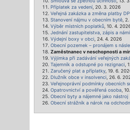
Smlouva se zpětnou účinností
, 13. 
Příplatek za vedení
, 20. 3. 2026
Veřejná zakázka a změna platby D
Stanovení nájmu v obecním bytě
, 2
Výběr místních poplatků
, 10. 4. 202
Jednání zastupitelstva, zápis a nám
Výdejní boxy v obci
, 24. 4. 2026
Obecní pozemek – pronájem s násl
Zaměstnanec v neschopnosti a mi
Výjimka při zadávání veřejných zak
Tajemník a odstupné po rezignaci
, 
Zaručený plat a příplatky
, 19. 6. 20
Dlužník obce v insolvenci
, 26. 6. 20
Veřejnoprávní podmínky obecních s
Opatrovnictví a pověřená osoba
, 10
Obecní byty a nájemné jako nástroj
Obecní strážník a nárok na odchod