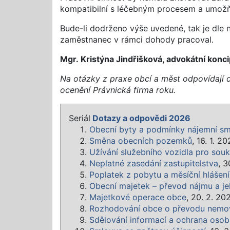
kompatibilní s léčebným procesem a umožň
Bude-li dodrženo výše uvedené, tak je dl
zaměstnanec v rámci dohody pracoval.
Mgr. Kristýna Jindřišková, advokátní konc
Na otázky z praxe obcí a měst odpovídají 
ocenění Právnická firma roku.
Seriál
Dotazy a odpovědi 2026
Obecní byty a podmínky nájemní s
Směna obecních pozemků
, 16. 1. 2
Užívání služebního vozidla pro sou
Neplatné zasedání zastupitelstva
, 3
Poplatek z pobytu a měsíční hlášení
Obecní majetek – převod nájmu a je
Majetkové operace obce
, 20. 2. 20
Rozhodování obce o převodu nemov
Sdělování informací a ochrana osob