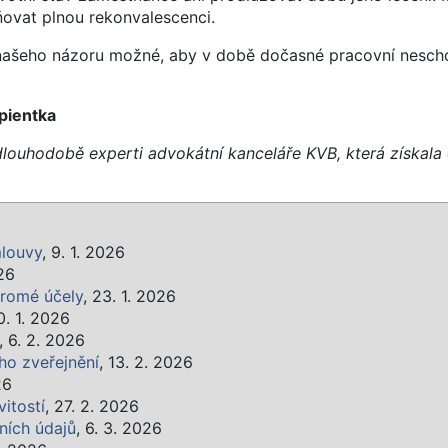
ovat plnou rekonvalescenci.
e našeho názoru možné, aby v době dočasné pracovní nesch
ipientka
dlouhodobě experti advokátní kanceláře KVB, která získal
mlouvy
, 9. 1. 2026
026
kromé účely
, 23. 1. 2026
0. 1. 2026
, 6. 2. 2026
ho zveřejnění
, 13. 2. 2026
26
itostí
, 27. 2. 2026
ních údajů
, 6. 3. 2026