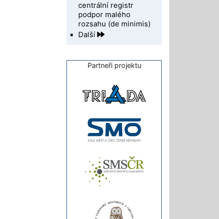
centrální registr
podpor malého
rozsahu (de minimis)
Další
Partneři projektu