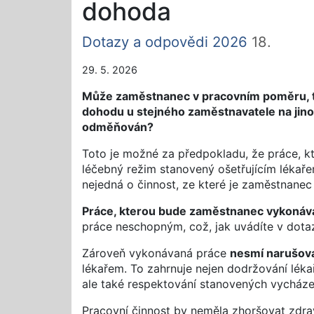
dohoda
Dotazy a odpovědi 2026
18.
29. 5. 2026
Může zaměstnanec v pracovním poměru, t
dohodu u stejného zaměstnavatele na jinou
odměňován?
Toto je možné za předpokladu, že práce, k
léčebný režim stanovený ošetřujícím lékař
nejedná o činnost, ze které je zaměstnanec
Práce, kterou bude zaměstnanec vykonávat
práce neschopným, což, jak uvádíte v dota
Zároveň vykonávaná práce
nesmí narušova
lékařem. To zahrnuje nejen dodržování lékař
ale také respektování stanovených vycháze
Pracovní činnost by neměla zhoršovat zdra