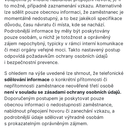
to možné, případně zaznamenání vzkazu. Alternativně
lze sdělit pouze obecnou informaci, že zaměstnanec je
momentálně nedostupný, a to bez jakékoli specifikace
důvodu, času návratu či místa, kde se nachází.
Podrobnější informace by měly být poskytovány
pouze osobám, u nichž je totožnost a oprávněný
zájem nepochybný, typicky v rámci interní komunikace
či mezi orgány veřejné moci. Takto nastavený postup
odpovídá požadavkům ochrany osobních údajů
i bezpečnostní prevence.
S ohledem na výše uvedené lze shrnout, že telefonické
sdělování informace
o konkrétní přítomnosti či
nepřítomnosti zaměstnance neověřené třetí osobě
není v souladu se zásadami ochrany osobních údajů.
Doporučeným postupem je poskytovat pouze
obecnou informaci o nedostupnosti zaměstnance,
nabídnout přepojení hovoru či zanechání vzkazu, a
podrobnější údaje sdělovat výhradně osobám
s prokazatelným oprávněným zájmem.