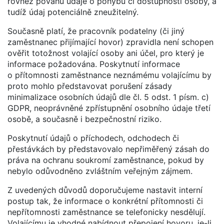
rovněž povahu údaje o pohybu či dostupnosti osoby, a
tudíž údaj potenciálně zneužitelný.
Současně platí, že pracovník podatelny (či jiný
zaměstnanec přijímající hovor) zpravidla není schopen
ověřit totožnost volající osoby ani účel, pro který je
informace požadována. Poskytnutí informace
o přítomnosti zaměstnance neznámému volajícímu by
proto mohlo představovat porušení zásady
minimalizace osobních údajů dle čl. 5 odst. 1 písm. c)
GDPR, neoprávněné zpřístupnění osobního údaje třetí
osobě, a současně i bezpečnostní riziko.
Poskytnutí údajů o příchodech, odchodech či
přestávkách by představovalo nepřiměřený zásah do
práva na ochranu soukromí zaměstnance, pokud by
nebylo odůvodněno zvláštním veřejným zájmem.
Z uvedených důvodů doporučujeme nastavit interní
postup tak, že informace o konkrétní přítomnosti či
nepřítomnosti zaměstnance se telefonicky nesdělují.
Volajícímu je vhodné nabídnout přepojení hovoru, je-li