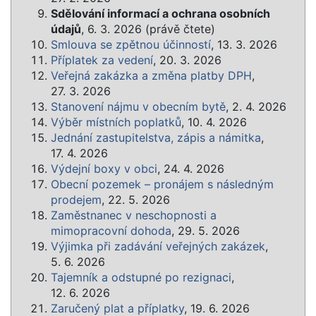
Sdělování informací a ochrana osobních
údajů
, 6. 3. 2026 (právě čtete)
Smlouva se zpětnou účinností
, 13. 3. 2026
Příplatek za vedení
, 20. 3. 2026
Veřejná zakázka a změna platby DPH
,
27. 3. 2026
Stanovení nájmu v obecním bytě
, 2. 4. 2026
Výběr místních poplatků
, 10. 4. 2026
Jednání zastupitelstva, zápis a námitka
,
17. 4. 2026
Výdejní boxy v obci
, 24. 4. 2026
Obecní pozemek – pronájem s následným
prodejem
, 22. 5. 2026
Zaměstnanec v neschopnosti a
mimopracovní dohoda
, 29. 5. 2026
Výjimka při zadávání veřejných zakázek
,
5. 6. 2026
Tajemník a odstupné po rezignaci
,
12. 6. 2026
Zaručený plat a příplatky
, 19. 6. 2026