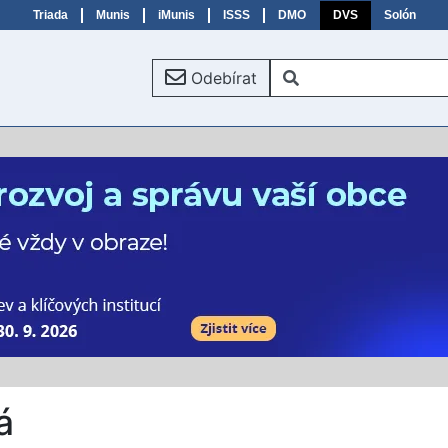
Triada
Munis
iMunis
ISSS
DMO
DVS
Solón
Odebírat
á