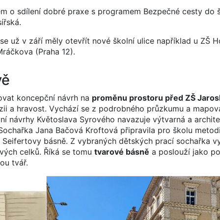
em o sdílení dobré praxe s programem Bezpečné cesty do 
ířská.
 se už v září měly otevřít nové školní ulice například u ZŠ
Mráčkova (Praha 12).
vě
ovat koncepční návrh na
proměnu prostoru před ZŠ Jarosl
oezii a hravost. Vychází se z podrobného průzkumu a mapov
vní návrhy Květoslava Syrového navazuje výtvarná a archit
 Sochařka Jana Bačová Kroftová připravila pro školu metod
ly Seifertovy básně. Z vybraných dětských prací sochařka vy
vých celků. Říká se tomu
tvarové básně
a poslouží jako p
ou tvář.