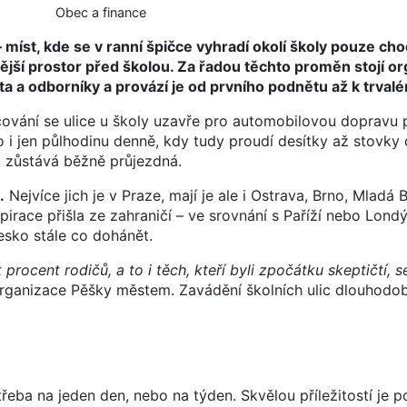
Obec a finance
 míst, kde se v ranní špičce vyhradí okolí školy pouze ch
nější prostor před školou. Za řadou těchto proměn stojí o
a a odborníky a provází je od prvního podnětu až k trval
vání se ulice u školy uzavře pro automobilovou dopravu
i jen půlhodinu denně, kdy tudy proudí desítky až stovky d
 zůstává běžně průjezdná.
.
Nejvíce jich je v Praze, mají je ale i Ostrava, Brno, Mladá 
pirace přišla ze zahraničí – ve srovnání s Paříží nebo Lon
esko stále co dohánět.
procent rodičů, a to i těch, kteří byli zpočátku skeptičtí, s
rganizace Pěšky městem. Zavádění školních ulic dlouhodo
řeba na jeden den, nebo na týden. Skvělou příležitostí je 