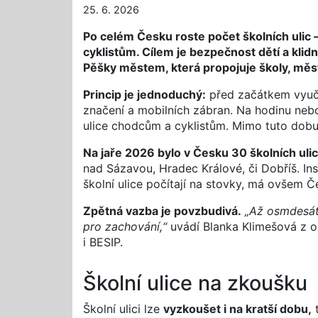
25. 6. 2026
Po celém Česku roste počet školních ulic –
cyklistům. Cílem je bezpečnost dětí a klid
Pěšky městem, která propojuje školy, měst
Princip je jednoduchý:
před začátkem vyučo
značení a mobilních zábran. Na hodinu nebo 
ulice chodcům a cyklistům. Mimo tuto dobu
Na jaře 2026 bylo v Česku 30 školních ulic
nad Sázavou, Hradec Králové, či Dobříš. Ins
školní ulice počítají na stovky, má ovšem Č
Zpětná vazba je povzbudivá.
„Až osmdesát 
pro zachování,“
uvádí Blanka Klimešová z o
i BESIP.
Školní ulice na zkoušku
Školní ulici lze
vyzkoušet i na kratší dobu,
t