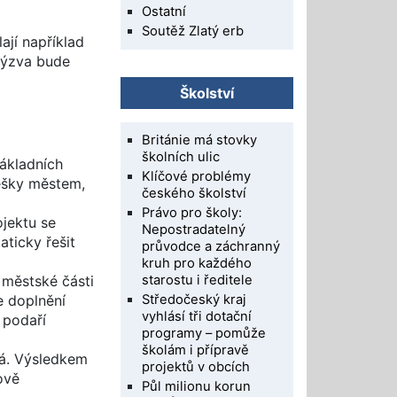
Ostatní
Soutěž Zlatý erb
lají například
 Výzva bude
Školství
Británie má stovky
školních ulic
ákladních
Klíčové problémy
Pěšky městem,
českého školství
Právo pro školy:
ojektu se
Nepostradatelný
aticky řešit
průvodce a záchranný
kruh pro každého
městské části
starostu i ředitele
Středočeský kraj
e doplnění
vyhlásí tři dotační
 podaří
programy – pomůže
školám i přípravě
vá. Výsledkem
projektů v obcích
ově
Půl milionu korun