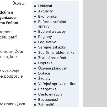
Školství
Události
Aktuality
odcům a
Ekonomika
rganizace
Reforma veřejné
ému řešení.
správy
Bydlení a stavby
 pomocí
Regiony
ětí, patří
Legislativa
Veřejné zakázky
Boleslav, Žďár
Sociální problematika
dýnem, kde
Životní prostředí
Doprava
Územní plánování
e vyslovuje
Dotace
bě podporuje
Školství
Veřejná správa on-line
Energetika
Cestovní ruch
Bezpečnost
podzimní výzva
Zahraničí