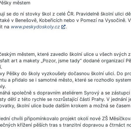
 Pěšky městem
jí se do ní stovky škol z celé ČR. Pravidelně školní ulici dě
o také v Benešově, Kobeřicích nebo v Pomezí na Vysočině.
it na
www.peskydoskoly.cz
.
českým městem, které zavedlo školní ulice u všech svých z
asfalt art a makety „Pozor, jsme tady“ dodané organizací 
.
zvy Pěšky do školy vyzkoušely dočasnou školní ulici. Do pr
mentu a přidalo se i samotné město, které se rozhodlo system
ly.
há společně s dopravním ateliérem Syrový a se zástupci 
y dětí z této rychle se rozrůstající části Prahy. V jednání j
žovatky, školní ulice bude dalším krokem a možná se časem
dní chvíli připomínkovalo projekt okolí nové ZŠ Měsíčko
ných křížení pěších tras s tranzitní dopravou a čtrnáct n