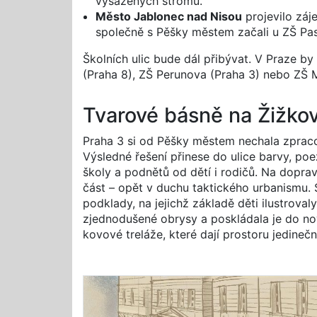
vysazených stromů.
Město Jablonec nad Nisou
projevilo záj
společně s Pěšky městem začali u ZŠ Pas
Školních ulic bude dál přibývat. V Praze by
(Praha 8), ZŠ Perunova (Praha 3) nebo ZŠ 
Tvarové básně na Žižko
Praha 3 si od Pěšky městem nechala zprac
Výsledné řešení přinese do ulice barvy, p
školy a podnětů od dětí i rodičů. Na dopra
část – opět v duchu taktického urbanismu.
podklady, na jejichž základě děti ilustrova
zjednodušené obrysy a poskládala je do no
kovové treláže, které dají prostoru jedinečn