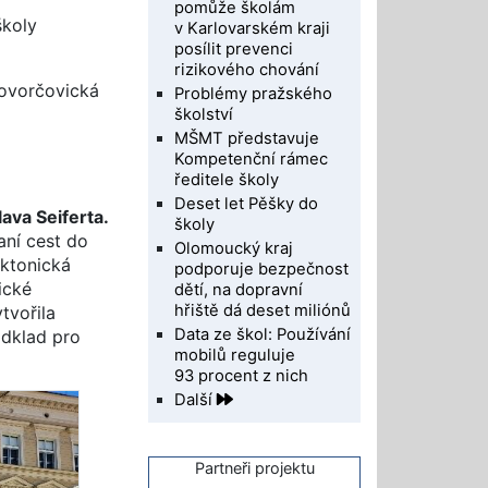
pomůže školám
školy
v Karlovarském kraji
posílit prevenci
rizikového chování
 Hovorčovická
Problémy pražského
školství
MŠMT představuje
Kompetenční rámec
ředitele školy
Deset let Pěšky do
ava Seiferta.
školy
aní cest do
Olomoucký kraj
ektonická
podporuje bezpečnost
ické
dětí, na dopravní
hřiště dá deset miliónů
tvořila
Data ze škol: Používání
odklad pro
mobilů reguluje
93 procent z nich
Další
Partneři projektu