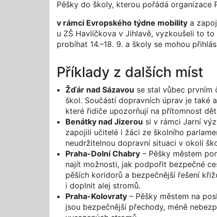
Pěšky do školy, kterou pořádá organizace
v rámci Evropského týdne mobility
a zapoju
u ZŠ Havlíčkova v Jihlavě, vyzkoušeli to t
probíhat 14.–18. 9. a školy se mohou přihlás
Příklady z dalších míst
Žďár nad Sázavou
se stal vůbec prvním 
škol. Součástí dopravních úprav je také 
které řidiče upozorňují na přítomnost dětí
Benátky nad Jizerou
si v rámci Jarní vý
zapojili učitelé i žáci ze školního parla
neudržitelnou dopravní situaci v okolí ško
Praha-Dolní Chabry
– Pěšky městem pomá
najít možnosti, jak podpořit bezpečné cest
pěších koridorů a bezpečnější řešení kři
i doplnit alej stromů.
Praha-Kolovraty
– Pěšky městem na posle
jsou bezpečnější přechody, méně nebezpeč