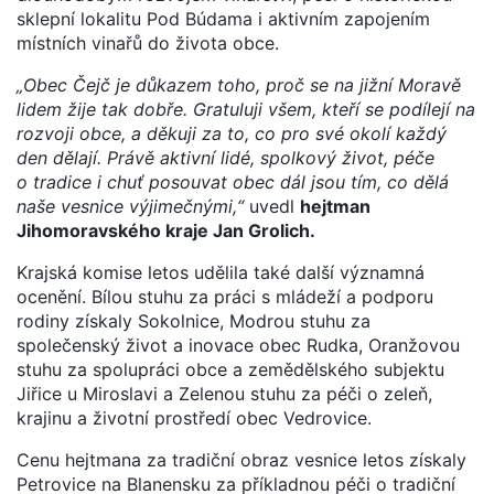
sklepní lokalitu Pod Búdama i aktivním zapojením
místních vinařů do života obce.
„Obec Čejč je důkazem toho, proč se na jižní Moravě
lidem žije tak dobře. Gratuluji všem, kteří se podílejí na
rozvoji obce, a děkuji za to, co pro své okolí každý
den dělají. Právě aktivní lidé, spolkový život, péče
o tradice i chuť posouvat obec dál jsou tím, co dělá
naše vesnice výjimečnými,“
uvedl
hejtman
Jihomoravského kraje Jan Grolich.
Krajská komise letos udělila také další významná
ocenění. Bílou stuhu za práci s mládeží a podporu
rodiny získaly Sokolnice, Modrou stuhu za
společenský život a inovace obec Rudka, Oranžovou
stuhu za spolupráci obce a zemědělského subjektu
Jiřice u Miroslavi a Zelenou stuhu za péči o zeleň,
krajinu a životní prostředí obec Vedrovice.
Cenu hejtmana za tradiční obraz vesnice letos získaly
Petrovice na Blanensku za příkladnou péči o tradiční