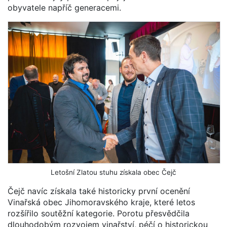
obyvatele napříč generacemi.
Letošní Zlatou stuhu získala obec Čejč
Čejč navíc získala také historicky první ocenění
Vinařská obec Jihomoravského kraje, které letos
rozšířilo soutěžní kategorie. Porotu přesvědčila
dlouhodobým rozvojem vinařství, péčí o historickou