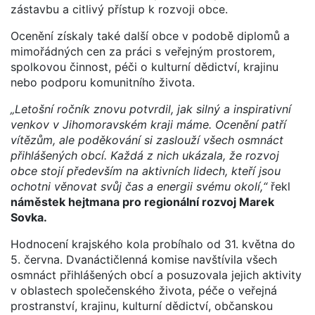
zástavbu a citlivý přístup k rozvoji obce.
Ocenění získaly také další obce v podobě diplomů a
mimořádných cen za práci s veřejným prostorem,
spolkovou činnost, péči o kulturní dědictví, krajinu
nebo podporu komunitního života.
„Letošní ročník znovu potvrdil, jak silný a inspirativní
venkov v Jihomoravském kraji máme. Ocenění patří
vítězům, ale poděkování si zaslouží všech osmnáct
přihlášených obcí. Každá z nich ukázala, že rozvoj
obce stojí především na aktivních lidech, kteří jsou
ochotni věnovat svůj čas a energii svému okolí,“
řekl
náměstek hejtmana pro regionální rozvoj Marek
Sovka.
Hodnocení krajského kola probíhalo od 31. května do
5. června. Dvanáctičlenná komise navštívila všech
osmnáct přihlášených obcí a posuzovala jejich aktivity
v oblastech společenského života, péče o veřejná
prostranství, krajinu, kulturní dědictví, občanskou