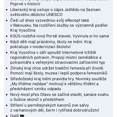
Poprvé v historii
Liberecký kraj usiluje o zápis Ještědu na Seznam
světového dědictví UNESCO
Češi už dnes vyzvednou svůj eRecept také
v Rakousku. Na rozšíření služby se významně podílel
Kraj Vysočina
KSÚS rozbíhá nový Portál staveb. Vyvinula si ho sama
Když děti mají prázdniny, školy se mění. Kraj
pokračuje v modernizaci školství
Kraj Vysočina v září spouští internetové tržiště
regionálních potravin. Propojí místní zemědělce a
potravináře s veřejnými stravovacími zařízeními typ
Zlínský kraj chce udržet tradiční řemesla při životě.
Pomoci mají školy, muzea i lepší podpora řemeslníků
Středočeský kraj mění pravidla hry. Novinky soutěže
„My třídíme nejlépe“ motivují k většímu třídění a
předcházení vzniku odpadu
Nový most přes Otavu se začíná stavět, sanace svahu
u Sušice skončí s předstihem
Střílení u pernštejnských kanonů zve salvy
z varhanových děl, šerm i rytířská dobrodružství
Další