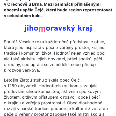
v Ořechově u Brna. Mezi osmnácti přihlášenými
obcemi uspěla Čejč, která bude region reprezentovat
v celostátním kole.
Soutěž Vesnice roku každoročně představuje obce,
které jsou inspirací v péči o veřejný prostor, krajinu,
tradice i komunitní život. Hodnotí nejen vzhled obcí,
ale také aktivitu jejich obyvatel, práci spolků, péči
o rodiny, spolupráci se zemědělci nebo přístup
k rozvoji venkova.
Letošní Zlatou stuhu získala obec Čejč
s 1259 obyvateli. Hodnotitelskou komisi zaujala
především silnou komunitou, aktivním spolkovým
životem, citlivým přístupem k rozvoji obce i péčí
o krajinu a veřejná prostranství. Obec dlouhodobě
rozvíjí vinařské tradice, podporuje kulturní život a do
péče o veřejný prostor zapojuje také místní školu a