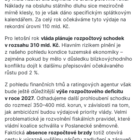
Náklady na obsluhu státního dluhu sice meziročně
mírně klesly, to je však dáno specifickým splátkovým
kalendářem. Za celý rok očekáváme tyto výdaje na
rekordní úrovni 110 mld. Kč.
Pro letošní rok
vláda plánuje rozpočtový schodek
v rozsahu 310 mld. Kč.
Hlavním rizikem plnění je
z našeho pohledu kondice tuzemské ekonomiky –
zejména pokud by mělo v důsledku blízkovýchodního
konfliktu dojít k dalšímu přepisování očekávaného
růstu pod 2 %.
Z pohledu finančních trhů a ratingových agentur však
bude ještě důležitější
výše rozpočtového deficitu
v roce 2027.
Odhadujeme další prohloubení schodku
do rozmezí 350–400 mld. korun, v závislosti na tom,
jak ambiciózní budou výdajové priority vlády. Velmi
problematické je rozvolnění fiskálních pravidel, které
vládní koalice schválila v Poslanecké sněmovně.
Faktická
absence rozpočtové brzdy
totiž otevírá
cestu k výrazně vyššímu nárůstu zadlužení a zároveň