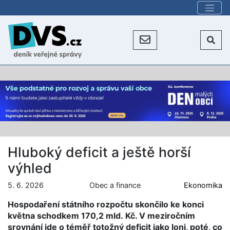
Hluboký deficit a ještě horší
výhled
5. 6. 2026
Obec a finance
Ekonomika
Hospodaření státního rozpočtu skončilo ke konci
května schodkem 170,2 mld. Kč. V meziročním
srovnání jde o téměř totožný deficit jako loni, poté, co