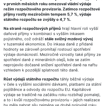
v prvních měsících roku omezoval vládní výdaje
režim rozpočtového provizoria. Zatímco rozpočtové
příjmy rostly meziročním tempem 5,7 %, výdaje
státního rozpočtu se zvýšily o 4,7 %.
Na straně rozpočtových příjmů
hrají hlavní roli vyšší
daňové příjmy v kombinaci s vyšším inkasem
pojistného, což odráží
stále svižný mzdový vývoj
v tuzemské ekonomice. Do inkasa daně z přidané
hodnoty se zároveň promítají rostoucí spotřební
výdaje domácností. Meziročně vzrostly také příjmy ze
spotřební daně z minerálních olejů, kde se zatím
neprojevilo dočasné snížení spotřební daně na naftu
vzhledem k pozdější splatnosti této daně.
Růst výdajů státního rozpočtu
táhly běžné výdaje
v čele s vyššími sociálními dávkami, platbami za státní
pojištěnce a odvody do rozpočtu EU. Kapitálové
výdaje se tradičně na začátku roku rozbíhají pomaleji,
a to i kvůli rozpočtovému provizoriu – jejich realizace
by měla nabrat sílu zejména ve druhé polovině roku.