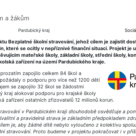
em a žákům
Pardubický kraj
Sociá
ktu Bezplatné školní stravování, jehož cílem je zajistit do
, které se ocitly v nepříznivé finanční situaci. Projekt je
vujícím mateřské školy, základní školy, střední školy, ko
školská zařízení na území Pardubického kraje.
prozatím zapojilo celkem 84 škol a
é požádaly o podporu pro více než 1200 dětí
ajem se zapojilo 32 škol se žádostmi
 kraj alokoval podporu pro krajské školy
ká zařízení ostatních zřizovatelů 12 milionů korun.
 stravování v Pardubickém kraji dlouhodobě osvědčuje a po
. Kvalitní a pravidelná strava je základním předpokladem zd
ílem je, aby žádné dítě nebylo vyloučeno z kolektivu spolu
lní stravování. Proto budeme v projektu pokračovat i v pří