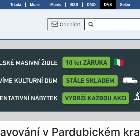
Triada
Munis
iMunis
ISSS
DMO
DVS
Solón
Odebírat
ravování v Pardubickém kra