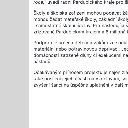
roce,“
uvedl radní Pardubického kraje pro šk
Školy a školská zařízení mohou podávat žá
mohou žádat mateřské školy, základní školy
i samostatné školní jídelny. Pro následující
zřizované Pardubickým krajem a 8 milionů ko
Podpora je určena dětem a žákům ze sociá
materiální nebo potravinovou deprivací. Jed
domácnosti zatížené dluhy či exekucemi neb
nákladů.
Očekávaným přínosem projektu je nejen zle
také posílení jejich účasti na vzdělávání, sn
zvýšení šancí na úspěšné uplatnění v dalším