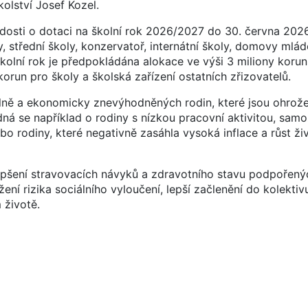
olství Josef Kozel.
dosti o dotaci na školní rok 2026/2027 do 30. června 202
, střední školy, konzervatoř, internátní školy, domovy mlá
 školní rok je předpokládána alokace ve výši 3 miliony koru
run pro školy a školská zařízení ostatních zřizovatelů.
lně a ekonomicky znevýhodněných rodin, které jsou ohrož
ná se například o rodiny s nízkou pracovní aktivitou, samož
o rodiny, které negativně zasáhla vysoká inflace a růst ži
pšení stravovacích návyků a zdravotního stavu podpořenýc
ížení rizika sociálního vyloučení, lepší začlenění do kolektiv
 životě.