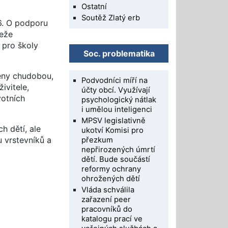
Ostatní
Soutěž Zlatý erb
6. O podporu
deže
n pro školy
Soc. problematika
eny chudobou,
Podvodníci míří na
ivitele,
účty obcí. Využívají
votních
psychologický nátlak
i umělou inteligenci
MPSV legislativně
h dětí, ale
ukotví Komisi pro
u vrstevníků a
přezkum
nepřirozených úmrtí
dětí. Bude součástí
reformy ochrany
ohrožených dětí
Vláda schválila
zařazení peer
pracovníků do
katalogu prací ve