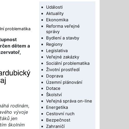
Události
Aktuality
Ekonomika
Reforma veřejné
lní problematika
správy
Bydlení a stavby
stupnost
Regiony
 určen dětem a
Legislativa
nzervatoř,
Veřejné zakázky
Sociální problematika
Životní prostředí
Doprava
Územní plánování
Dotace
Školství
Veřejná správa on-line
máhá rodinám,
Energetika
ravého vývoje
Cestovní ruch
žáků jen
Bezpečnost
štím školním
Zahraničí