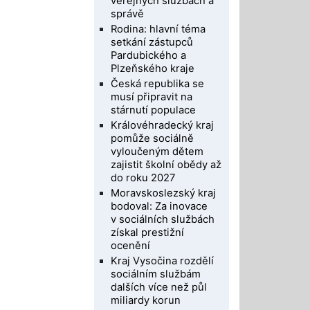
veřejných službách a
správě
Rodina: hlavní téma
setkání zástupců
Pardubického a
Plzeňského kraje
Česká republika se
musí připravit na
stárnutí populace
Královéhradecký kraj
pomůže sociálně
vyloučeným dětem
zajistit školní obědy až
do roku 2027
Moravskoslezský kraj
bodoval: Za inovace
v sociálních službách
získal prestižní
ocenění
Kraj Vysočina rozdělí
sociálním službám
dalších více než půl
miliardy korun