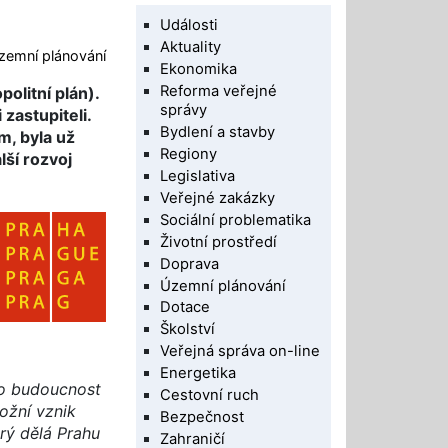
Události
Aktuality
zemní plánování
Ekonomika
Reforma veřejné
olitní plán).
správy
zastupiteli.
Bydlení a stavby
m, byla už
Regiony
ší rozvoj
Legislativa
Veřejné zakázky
Sociální problematika
Životní prostředí
Doprava
Územní plánování
Dotace
Školství
Veřejná správa on-line
Energetika
ro budoucnost
Cestovní ruch
ožní vznik
Bezpečnost
erý dělá Prahu
Zahraničí