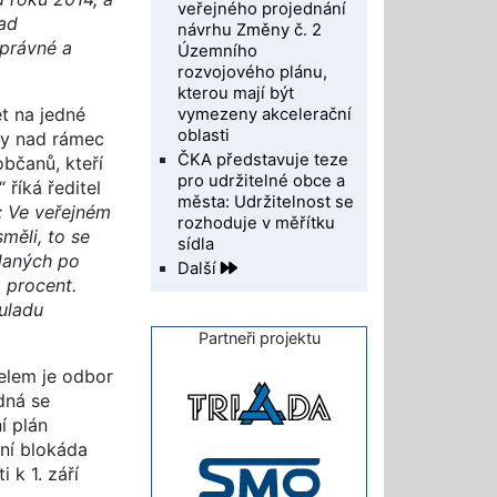
veřejného projednání
lad
návrhu Změny č. 2
správné a
Územního
rozvojového plánu,
kterou mají být
t na jedné
vymezeny akcelerační
oblasti
ky nad rámec
ČKA představuje teze
bčanů, kteří
pro udržitelné obce a
říká ředitel
města: Udržitelnost se
k: Ve veřejném
rozhoduje v měřítku
měli, to se
sídla
daných po
Další
 procent.
uladu
Partneři projektu
telem je odbor
dná se
í plán
bní blokáda
 k 1. září