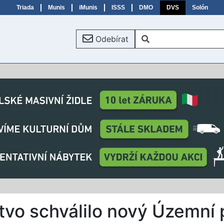
Triada
Munis
iMunis
ISSS
DMO
DVS
Solón
Odebírat
tvo schválilo nový Územní 