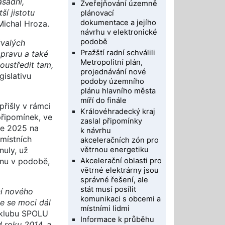
ásadní,
Zveřejňování územně
í jistotu
plánovací
dokumentace a jejího
Michal Hroza.
návrhu v elektronické
podobě
ývalých
Pražští radní schválili
opravu a také
Metropolitní plán,
oustředit tam,
projednávání nové
gislativu
podoby územního
plánu hlavního města
míří do finále
řišly v rámci
Královéhradecký kraj
připomínek, ve
zaslal připomínky
ce 2025 na
k návrhu
 místních
akceleračních zón pro
větrnou energetiku
nuly, už
Akcelerační oblasti pro
ánu v podobě,
větrné elektrárny jsou
správné řešení, ale
stát musí posílit
ní nového
komunikaci s obcemi a
e se moci dál
místními lidmi
o klubu SPOLU
Informace k průběhu
 roku 2014, a