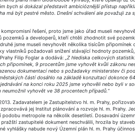
ám bych si dokázal představit ambicióznější přístup napřík
ha má být pestré město. Dnešní schválení ale považuji za 
o kompromisní řešení, proto jsme jako úřad museli nevyhově
ků pozemků a developerů, kteří chtěli zhodnotit své pozem
 druhé jsme museli nevyhovět několika tisícům připomínek o
y vlastníků požadovali snížení stávající hodnoty pozemků,“ 
Prahy Filip Foglar a dodává:
„Z hlediska celkových statisti
ch připomínek, 9 procentům jsme vyhovět kvůli zákonu nes
řazenou dokumentací nebo s požadavky ministerstev či po
stských částí dosáhlo na základě konzultací dokonce 64
jednávání na konci roku 2025 jsme vyhověli nebo byli v so
 neumožnil vyhovět ve 38 procentech případů.“
2013. Zadavatelem je Zastupitelstvo hl. m. Prahy, pořizova
zpracovává jej Institut plánování a rozvoje hl. m. Prahy. Je
í podobu metropole na několik desetiletí. Dosavadní územn
pražští zastupitelé dokument neschválili, hrozila by stave
né vyhlášky nabude nový Územní plán hl. m. Prahy účinnosti