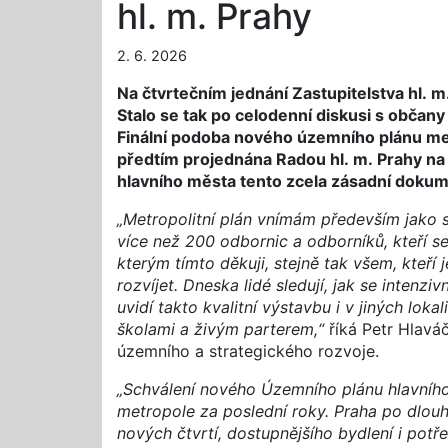
hl. m. Prahy
2. 6. 2026
Na čtvrtečním jednání Zastupitelstva hl. m
Stalo se tak po celodenní diskusi s občany
Finální podoba nového územního plánu metr
předtím projednána Radou hl. m. Prahy na
hlavního města tento zcela zásadní dokume
„Metropolitní plán vnímám především jako s
více než 200 odbornic a odborníků, kteří se
kterým tímto děkuji, stejně tak všem, kteří 
rozvíjet. Dneska lidé sledují, jak se intenz
uvidí takto kvalitní výstavbu i v jiných lok
školami a živým parterem,“
říká Petr Hlavá
územního a strategického rozvoje.
„Schválení nového Územního plánu hlavního
metropole za poslední roky. Praha po dlouh
nových čtvrtí, dostupnějšího bydlení i potř