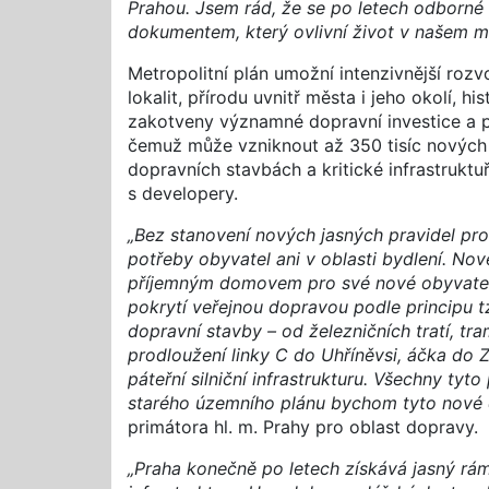
Prahou. Jsem rád, že se po letech odborné 
dokumentem, který ovlivní život v našem měs
Metropolitní plán umožní intenzivnější rozv
lokalit, přírodu uvnitř města i jeho okolí,
zakotveny významné dopravní investice a pr
čemuž může vzniknout až 350 tisíc nových
dopravních stavbách a kritické infrastruk
s developery.
„Bez stanovení nových jasných pravidel pr
potřeby obyvatel ani v oblasti bydlení. Nov
příjemným domovem pro své nové obyvatele
pokrytí veřejnou dopravou podle principu t
dopravní stavby – od železničních tratí, t
prodloužení linky C do Uhříněvsi, áčka do 
páteřní silniční infrastrukturu. Všechny tyt
starého územního plánu bychom tyto nové d
primátora hl. m. Prahy pro oblast dopravy.
„Praha konečně po letech získává jasný ráme