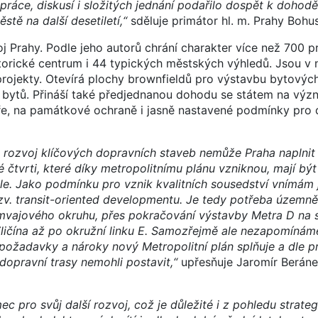
práce, diskusí i složitých jednání podařilo dospět k dohod
tě na další desetiletí,“
sděluje primátor hl. m. Prahy Bohu
oj Prahy. Podle jeho autorů chrání charakter více než 700 
 historické centrum i 44 typických městských výhledů. Jsou v
ojekty. Otevírá plochy brownfieldů pro výstavbu bytových 
 bytů. Přináší také předjednanou dohodu se státem na vý
tuře, na památkové ochraně i jasně nastavené podmínky pro
o rozvoj klíčových dopravních staveb nemůže Praha naplnit
é čtvrti, které díky metropolitnímu plánu vzniknou, mají bý
. Jako podmínku pro vznik kvalitních sousedství vnímám j
zv. transit-oriented developmentu. Je tedy potřeba územně
ramvajového okruhu, přes pokračování výstavby Metra D na 
Zličína až po okružní linku E. Samozřejmě ale nezapomínám
o požadavky a nároky nový Metropolitní plán splňuje a dle p
opravní trasy nemohli postavit,“
upřesňuje Jaromír Berán
c pro svůj další rozvoj, což je důležité i z pohledu strate