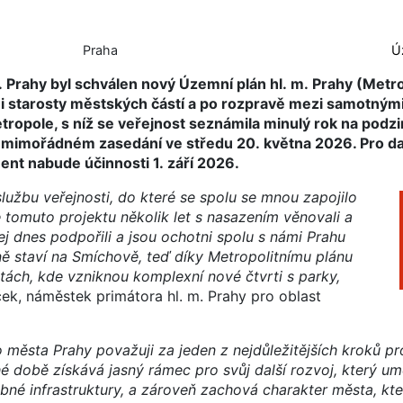
Praha
Ú
. Prahy byl schválen nový Územní plán hl. m. Prahy (Metrop
 i starosty městských částí a po rozpravě mezi samotnými 
opole, s níž se veřejnost seznámila minulý rok na podzi
 mimořádném zasedání ve středu 20. května 2026. Pro dal
nt nabude účinnosti 1. září 2026.
lužbu veřejnosti, do které se spolu se mnou zapojilo
 tomuto projektu několik let s nasazením věnovali a
jej dnes podpořili a jsou ochotni spolu s námi Prahu
ivně staví na Smíchově, teď díky Metropolitnímu plánu
alitách, kde vzniknou komplexní nové čtvrti s parky,
ček, náměstek primátora hl. m. Prahy pro oblast
 města Prahy považuji za jeden z nejdůležitějších kroků p
é době získává jasný rámec pro svůj další rozvoj, který um
ebné infrastruktury, a zároveň zachová charakter města, kt