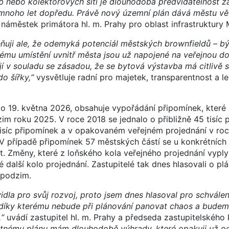
 nebo kolektorových sítí je dlouhodobá předvídatelnost z
mnoho let dopředu. Právě nový územní plán dává městu větš
 náměstek primátora hl. m. Prahy pro oblast infrastruktury 
ceňuji ale, že odemyká potenciál městských brownfieldů – b
vému umístění uvnitř města jsou už napojené na veřejnou d
jí v souladu se zásadou, že se bytová výstavba má citlivě s
o šířky,“
vysvětluje radní pro majetek, transparentnost a le
o 19. května 2026, obsahuje vypořádání připomínek, které p
im roku 2025. V roce 2018 se jednalo o přibližně 45 tisíc 
tisíc připomínek a v opakovaném veřejném projednání v ro
 V případě připomínek 57 městských částí se u konkrétních
 Změny, které z loňského kola veřejného projednání vyply
 další kolo projednání. Zastupitelé tak dnes hlasovali o pl
 podzim.
idla pro svůj rozvoj, proto jsem dnes hlasoval pro schvále
díky kterému nebude při plánování panovat chaos a budem
,“
uvádí zastupitel hl. m. Prahy a předseda zastupitelskéh
tnému plánu mám dlouhodobě výhrady, které opakuji už od