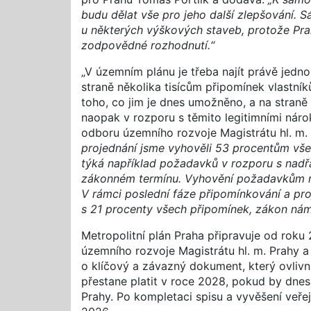
budu dělat vše pro jeho další zlepšování. S
u některých výškových staveb, protože Pra
zodpovědné rozhodnutí.“
„V územním plánu je třeba najít právě jedn
straně několika tisícům připomínek vlastní
toho, co jim je dnes umožněno, a na straně
naopak v rozporu s těmito legitimními nárok
odboru územního rozvoje Magistrátu hl. m. 
projednání jsme vyhověli 53 procentům vše
týká například požadavků v rozporu s nad
zákonném termínu. Vyhovění požadavkům mě
V rámci poslední fáze připomínkování a pro
s 21 procenty všech připomínek, zákon nám
Metropolitní plán Praha připravuje od roku 
územního rozvoje Magistrátu hl. m. Prahy a 
o klíčový a závazný dokument, který ovlivn
přestane platit v roce 2028, pokud by dnes 
Prahy. Po kompletaci spisu a vyvěšení veřej