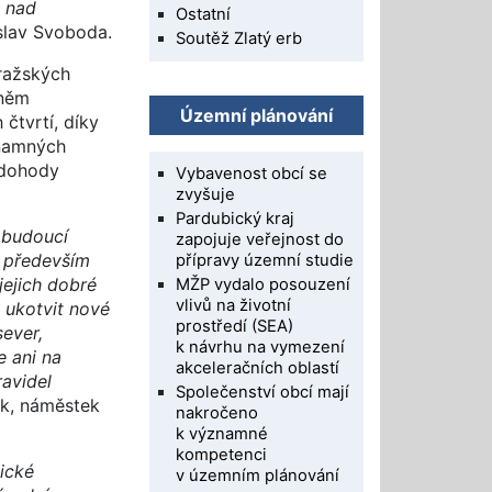
ě nad
Ostatní
slav Svoboda.
Soutěž Zlatý erb
pražských
 něm
Územní plánování
čtvrtí, díky
znamných
 dohody
Vybavenost obcí se
zvyšuje
Pardubický kraj
 budoucí
zapojuje veřejnost do
t především
přípravy územní studie
ejich dobré
MŽP vydalo posouzení
vlivů na životní
 ukotvit nové
prostředí (SEA)
sever,
k návrhu na vymezení
e ani na
akceleračních oblastí
ravidel
Společenství obcí mají
ek, náměstek
nakročeno
k významné
kompetenci
gické
v územním plánování