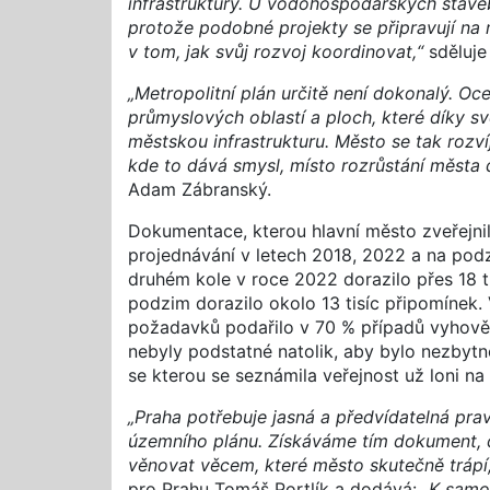
infrastruktury. U vodohospodářských staveb
protože podobné projekty se připravují na 
v tom, jak svůj rozvoj koordinovat,“
sděluje
„Metropolitní plán určitě není dokonalý. O
průmyslových oblastí a ploch, které díky s
městskou infrastrukturu. Město se tak rozví
kde to dává smysl, místo rozrůstání města d
Adam Zábranský.
Dokumentace, kterou hlavní město zveřejnil
projednávání v letech 2018, 2022 a na podz
druhém kole v roce 2022 dorazilo přes 18 
podzim dorazilo okolo 13 tisíc připomínek.
požadavků podařilo v 70 % případů vyhovět.
nebyly podstatné natolik, aby bylo nezbytné
se kterou se seznámila veřejnost už loni na
„Praha potřebuje jasná a předvídatelná prav
územního plánu. Získáváme tím dokument, 
věnovat věcem, které město skutečně trápí
pro Prahu Tomáš Portlík a dodává:
„K samo