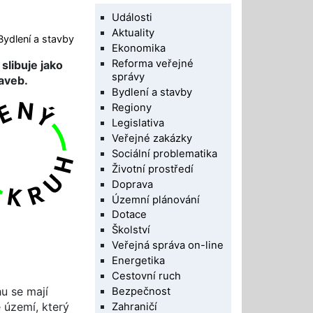
Události
Aktuality
Bydlení a stavby
Ekonomika
Reforma veřejné
slibuje jako
správy
aveb.
Bydlení a stavby
Regiony
Legislativa
Veřejné zakázky
Sociální problematika
Životní prostředí
Doprava
Územní plánování
Dotace
Školství
Veřejná správa on-line
Energetika
Cestovní ruch
u se mají
Bezpečnost
 území, který
Zahraničí