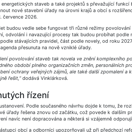
nergetických staveb a také projektů s převažující funkcí 
nout nové stavební úřady na úrovni krajů a obcí s rozšířen
1. července 2026.
let budou vedle sebe fungovat tři různé režimy povolování
í, odvolání i navazující procesy tak budou probíhat podle n
podle stávajících pravidel, část podle novely, od roku 202
 agenda přesunuta na nově vzniklé úřady.
hlení povolování staveb tak novela ve znění komplexního 
hodného období plného organizačních změn, personálních p
abení ochrany veřejných zájmů, ale také další zpomalení a 
ně řešit,“
dodává Vinklárková.
nutých řízení
stanovení. Podle současného návrhu dojde k tomu, že rozb
vé úřady řešena znovu od začátku, což povede k dalším p
ení navíc není dopracována a některá si vzájemně odporují
zástupci obcí a odborníci upozorňovali už při předchozí re