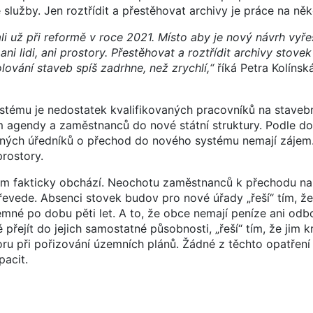
služby. Jen roztřídit a přestěhovat archivy je práce na něko
 už při reformě v roce 2021. Místo aby je nový návrh vyřeš
i lidi, ani prostory. Přestěhovat a roztřídit archivy stovek
lování staveb spíš zadrhne, než zrychlí,“
říká Petra Kolínská
tému je nedostatek kvalifikovaných pracovníků na staveb
m agendy a zaměstnanců do nové státní struktury. Podle d
sných úředníků o přechod do nového systému nemají zájem.
rostory.
ém fakticky obchází. Neochotu zaměstnanců k přechodu na
převede. Absenci stovek budov pro nové úřady „řeší“ tím, že
mné po dobu pěti let. A to, že obce nemají peníze ani odb
řejít do jejich samostatné působnosti, „řeší“ tím, že jim k
při pořizování územních plánů. Žádné z těchto opatření 
pacit.