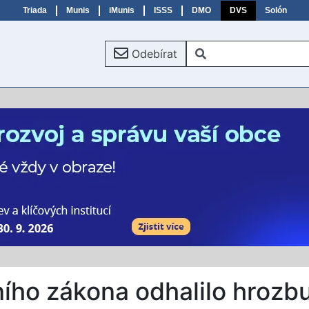
Triada
Munis
iMunis
ISSS
DMO
DVS
Solón
Odebírat
ního zákona odhalilo hrozb