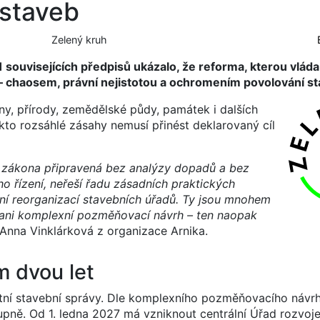
 staveb
Zelený kruh
souvisejících předpisů ukázalo, že reforma, kterou vláda 
– chaosem, právní nejistotou a ochromením povolování st
ny, přírody, zemědělské půdy, památek i dalších
akto rozsáhlé zásahy nemusí přinést deklarovaný cíl
ho zákona připravená bez analýzy dopadů a bez
 řízení, neřeší řadu zásadních praktických
í reorganizací stavebních úřadů. Ty jsou mnohem
e ani komplexní pozměňovací návrh – ten naopak
Anna Vinklárková z organizace Arnika.
m dvou let
tní stavební správy. Dle komplexního pozměňovacího návrh
upně. Od 1. ledna 2027 má vzniknout centrální Úřad rozvoje