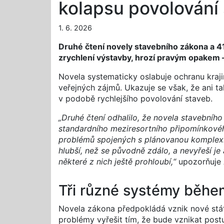
kolapsu povolování
1. 6. 2026
Druhé čtení novely stavebního zákona a 41 
zrychlení výstavby, hrozí pravým opakem 
Novela systematicky oslabuje ochranu kraji
veřejných zájmů. Ukazuje se však, že ani t
v podobě rychlejšího povolování staveb.
„Druhé čtení odhalilo, že novela stavební
standardního meziresortního připomínkového
problémů spojených s plánovanou komplexn
hlubší, než se původně zdálo, a nevyřeší j
některé z nich ještě prohloubí,“
upozorňuje 
Tři různé systémy běhe
Novela zákona předpokládá vznik nové stá
problémy vyřešit tím, že bude vznikat post