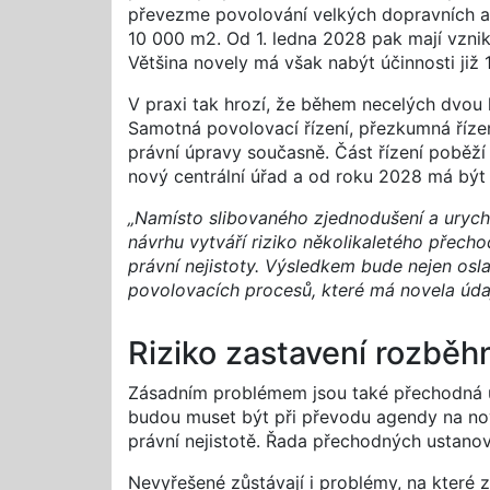
převezme povolování velkých dopravních a e
10 000 m2. Od 1. ledna 2028 pak mají vznik
Většina novely má však nabýt účinnosti již 
V praxi tak hrozí, že během necelých dvou 
Samotná povolovací řízení, přezkumná řízen
právní úpravy současně. Část řízení poběží 
nový centrální úřad a od roku 2028 má být
„Namísto slibovaného zjednodušení a uryc
návrhu vytváří riziko několikaletého přec
právní nejistoty. Výsledkem bude nejen osl
povolovacích procesů, které má novela údaj
Riziko zastavení rozběh
Zásadním problémem jsou také přechodná u
budou muset být při převodu agendy na no
právní nejistotě. Řada přechodných ustanov
Nevyřešené zůstávají i problémy, na které 