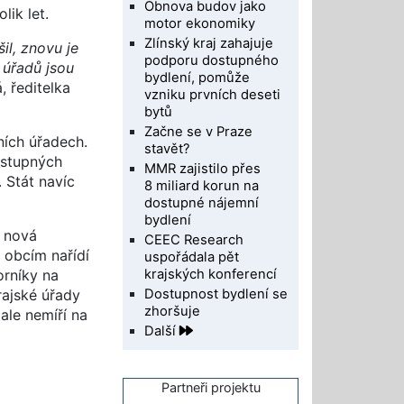
Obnova budov jako
lik let.
motor ekonomiky
Zlínský kraj zahajuje
il, znovu je
podporu dostupného
 úřadů jsou
bydlení, pomůže
, ředitelka
vzniku prvních deseti
bytů
Začne se v Praze
ních úřadech.
stavět?
ostupných
MMR zajistilo přes
 Stát navíc
8 miliard korun na
dostupné nájemní
bydlení
 nová
CEEC Research
 obcím nařídí
uspořádala pět
krajských konferencí
orníky na
Dostupnost bydlení se
rajské úřady
zhoršuje
ale nemíří na
Další
Partneři projektu