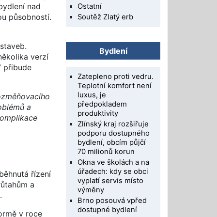
bydlení nad
Ostatní
ou působností.
Soutěž Zlatý erb
 staveb.
Bydlení
ěkolika verzí
7 přibude
Zatepleno proti vedru.
Teplotní komfort není
luxus, je
pozměňovacího
předpokladem
roblémů a
produktivity
komplikace
Zlínský kraj rozšiřuje
podporu dostupného
bydlení, obcím půjčí
70 milionů korun
Okna ve školách a na
úřadech: kdy se obci
ěhnutá řízení
vyplatí servis místo
růtahům a
výměny
.
Brno posouvá vpřed
dostupné bydlení
formě v roce