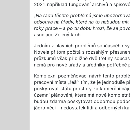
2021, například fungování archivů a spisové 
„Na řadu těchto problémů jsme upozorňovali
odsouvá na úřady, které na to nebudou mít an
roky práce – a po tu dobu hrozí, že se povo
asociace Zelený kruh.
Jedním z hlavních problémů současného sys
Novela přitom počítá s rozsáhlým přesune
průzkumů však přibližně dvě třetiny souča
nemá pro nové úřady a úředníky potřebné p
Komplexní pozměňovací návrh tento probl
pracovní místa „řeší“ tím, že je jednoduše 
poskytovat státu prostory za komerční náje
územní plánování, které má nově kompletně p
budou zdarma poskytovat odbornou podporu 
jádro věci – nedostatek lidí a odborných ka