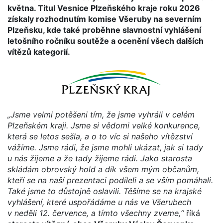
května. Titul Vesnice Plzeňského kraje roku 2026
získaly rozhodnutím komise Všeruby na severním
Plzeňsku, kde také proběhne slavnostní vyhlášení
letošního ročníku soutěže a ocenění všech dalších
vítězů kategorií.
„Jsme velmi potěšeni tím, že jsme vyhráli v celém
Plzeňském kraji. Jsme si vědomi velké konkurence,
která se letos sešla, a o to víc si našeho vítězství
vážíme. Jsme rádi, že jsme mohli ukázat, jak si tady
u nás žijeme a že tady žijeme rádi. Jako starosta
skládám obrovský hold a dík všem mým občanům,
kteří se na naší prezentaci podíleli a se vším pomáhali.
Také jsme to důstojně oslavili. Těšíme se na krajské
vyhlášení, které uspořádáme u nás ve Všerubech
v neděli 12. července, a tímto všechny zveme,“
říká