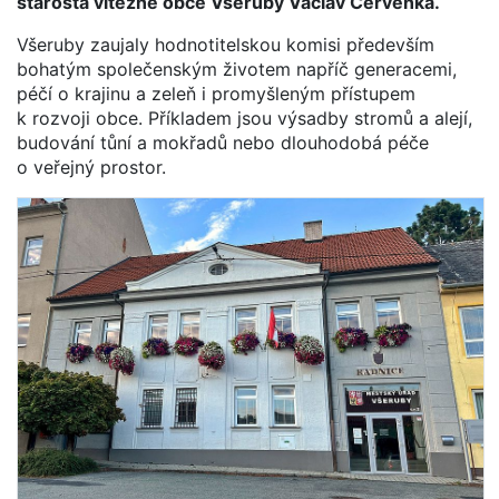
starosta vítězné obce Všeruby Václav Červenka.
Všeruby zaujaly hodnotitelskou komisi především
bohatým společenským životem napříč generacemi,
péčí o krajinu a zeleň i promyšleným přístupem
k rozvoji obce. Příkladem jsou výsadby stromů a alejí,
budování tůní a mokřadů nebo dlouhodobá péče
o veřejný prostor.