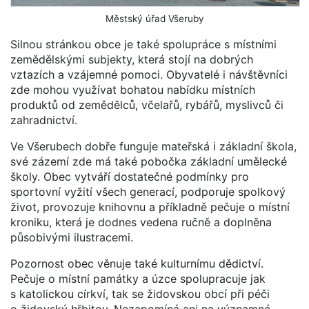
Městský úřad Všeruby
Silnou stránkou obce je také spolupráce s místními
zemědělskými subjekty, která stojí na dobrých
vztazích a vzájemné pomoci. Obyvatelé i návštěvníci
zde mohou využívat bohatou nabídku místních
produktů od zemědělců, včelařů, rybářů, myslivců či
zahradnictví.
Ve Všerubech dobře funguje mateřská i základní škola,
své zázemí zde má také pobočka základní umělecké
školy. Obec vytváří dostatečné podmínky pro
sportovní vyžití všech generací, podporuje spolkový
život, provozuje knihovnu a příkladně pečuje o místní
kroniku, která je dodnes vedena ručně a doplněna
působivými ilustracemi.
Pozornost obec věnuje také kulturnímu dědictví.
Pečuje o místní památky a úzce spolupracuje jak
s katolickou církví, tak se židovskou obcí při péči
o židovský hřbitov. Nezapomíná ani na významné