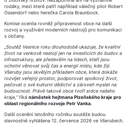
rodáky, mezi které patří například válečný pilot Robert
Ossendorf nebo herečka Carola Braunbock.
Komise ocenila rovněž připravenost obce na další
rozvoj a využívání moderních nástrojů pro komunikaci
s občany.
„Soutěž Vesnice roku dlouhodobě ukazuje, že kvalitní
život na venkově nestojí jen na investicích do budov a
infrastruktury, ale především na lidech, kteří jsou
ochotni věnovat svůj čas a energii místu, kde žijí.
Všeruby jsou skvělým příkladem obce, která dokáže
rozvíjet veřejný prostor, podporovat spolkový život,
pečovat o své kulturní dědictví a zároveň myslet na
budoucnost. Právě takové obce tvoří srdce našeho
kraje,“
říká
náměstek hejtmana Plzeňského kraje pro
oblast regionálního rozvoje Petr Vanka.
Další ocenění letošního ročníku soutěže budou
slavnostně vyhlášena 12. července 2026 ve Všerubech.