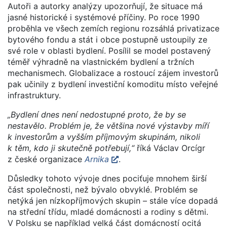
Autoři a autorky analýzy upozorňují, že situace má
jasné historické i systémové příčiny. Po roce 1990
proběhla ve všech zemích regionu rozsáhlá privatizace
bytového fondu a stát i obce postupně ustoupily ze
své role v oblasti bydlení. Posílil se model postavený
téměř výhradně na vlastnickém bydlení a tržních
mechanismech. Globalizace a rostoucí zájem investorů
pak učinily z bydlení investiční komoditu místo veřejné
infrastruktury.
„Bydlení dnes není nedostupné proto, že by se
nestavělo. Problém je, že většina nové výstavby míří
k investorům a vyšším příjmovým skupinám, nikoli
k těm, kdo ji skutečně potřebují,“
říká Václav Orcígr
z české organizace
Arnika
.
Důsledky tohoto vývoje dnes pociťuje mnohem širší
část společnosti, než bývalo obvyklé. Problém se
netýká jen nízkopříjmových skupin – stále více dopadá
na střední třídu, mladé domácnosti a rodiny s dětmi.
V Polsku se například velká část domácností ocitá