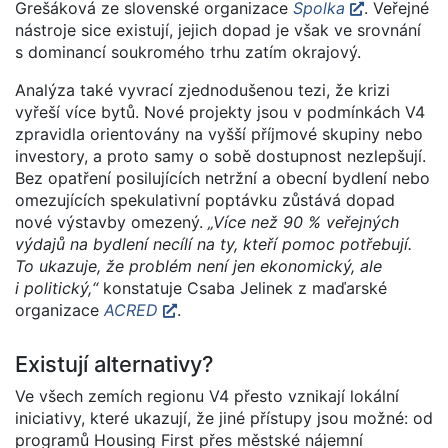
Grešáková ze slovenské organizace
Spolka
. Veřejné
nástroje sice existují, jejich dopad je však ve srovnání
s dominancí soukromého trhu zatím okrajový.
Analýza také vyvrací zjednodušenou tezi, že krizi
vyřeší více bytů. Nové projekty jsou v podmínkách V4
zpravidla orientovány na vyšší příjmové skupiny nebo
investory, a proto samy o sobě dostupnost nezlepšují.
Bez opatření posilujících netržní a obecní bydlení nebo
omezujících spekulativní poptávku zůstává dopad
nové výstavby omezený.
„Více než 90 % veřejných
výdajů na bydlení necílí na ty, kteří pomoc potřebují.
To ukazuje, že problém není jen ekonomický, ale
i politický,“
konstatuje Csaba Jelinek z maďarské
organizace
ACRED
.
Existují alternativy?
Ve všech zemích regionu V4 přesto vznikají lokální
iniciativy, které ukazují, že jiné přístupy jsou možné: od
programů Housing First přes městské nájemní