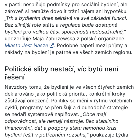
v pasti: nesplňuje podmínky pro sociální bydlení, ale
zároveň si nemůže dovolit tržní nájem ani hypotéku.
„Trh s bydlením dnes selhává ve své základní funkci.
Bez silnější role státu a regulace bude dostupné
bydlení pro velkou část společnosti nedosažitelné,“
upozorňuje Maja Zabirzewska z polské organizace
Miasto Jest Nasze
. Podobné napětí mezi příjmy a
náklady na bydlení je patrné ve všech zemích regionu.
Politické sliby nestačí, víc bytů není
řešení
Navzdory tomu, že bydlení je ve všech čtyřech zemích
deklarováno jako politická priorita, konkrétní kroky
zůstávají omezené. Politiky se mění v rytmu volebních
cyklů, programy se přerušují a dlouhodobé strategie
se nedaří systémově naplňovat.
„Obce mají
odpovědnost, ale nemají nástroje. Bez stabilního
financování, dat a podpory státu nemohou krizi
bydlení řešit v potřebném rozsahu,“
poukazuje Lýdia