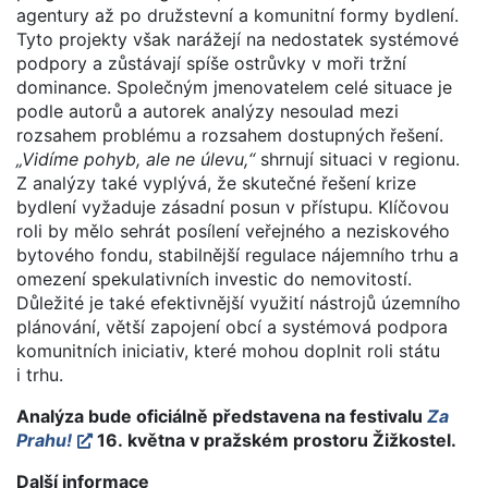
agentury až po družstevní a komunitní formy bydlení.
Tyto projekty však narážejí na nedostatek systémové
podpory a zůstávají spíše ostrůvky v moři tržní
dominance. Společným jmenovatelem celé situace je
podle autorů a autorek analýzy nesoulad mezi
rozsahem problému a rozsahem dostupných řešení.
„Vidíme pohyb, ale ne úlevu,“
shrnují situaci v regionu.
Z analýzy také vyplývá, že skutečné řešení krize
bydlení vyžaduje zásadní posun v přístupu. Klíčovou
roli by mělo sehrát posílení veřejného a neziskového
bytového fondu, stabilnější regulace nájemního trhu a
omezení spekulativních investic do nemovitostí.
Důležité je také efektivnější využití nástrojů územního
plánování, větší zapojení obcí a systémová podpora
komunitních iniciativ, které mohou doplnit roli státu
i trhu.
Analýza bude oficiálně představena na festivalu
Za
Prahu!
16. května v pražském prostoru Žižkostel.
Další informace