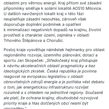
oblastmi pro větrnou energii. Kraj přitom své zásadní
připomínky směřuje k solární lokalitě AOS10 Milovice.
U dalších navržených lokalit kraj v této fázi
neuplatňuje zásadní nesouhlas, zároveň však
doporučuje doplnění podmínek a opatření
k minimalizaci negativních dopadů na krajinu, životní
prostředí a charakter území, zejména v oblasti
Trhového Štěpánova a Chorušic.
Postoj kraje vysvětluje náměstek hejtmanky pro oblast
regionálního rozvoje, územního plánování, dotací a
sportu Jan Skopeček:
„Středočeský kraj přistupuje
k návrhu akceleračních oblastí pragmaticky a bez
ideologických zkratek. Česká republika je povinna
reagovat na evropskou legislativu v oblasti
obnovitelných zdrojů energie a je potřeba vést debatu
o tom, jak energetickou infrastrukturu rozvíjet
rozumně a s ohledem na jednotlivé regiony. Současně
ale platí, že ochrana krajiny, dlouhodobé rozvojové
priority kraje a hlas dotčených obcí nesmí být
upozaděny.“