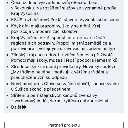
Češi už dnes vyzvednou svůj eRecept také
v Rakousku. Na rozšíření služby se významně podílel
Kraj Vysočina
KSÚS rozbíhá nový Portál staveb. Vyvinula si ho sama
Když děti mají prázdniny, školy se mění. Kraj
pokračuje v modernizaci školství
Kraj Vysočina v září spouští internetové tržiště
regionálních potravin. Propojí místní zemědělce a
potravináře s veřejnými stravovacími zařízeními typ
Zlínský kraj chce udržet tradiční řemesla při životě.
Pomoci mají školy, muzea i lepší podpora řemeslníků
Středočeský kraj mění pravidla hry. Novinky soutěže
„My třídíme nejlépe“ motivují k většímu třídění a
předcházení vzniku odpadu
Nový most přes Otavu se začíná stavět, sanace svahu
u Sušice skončí s předstihem
Střílení u pernštejnských kanonů zve salvy
z varhanových děl, šerm i rytířská dobrodružství
Další
Partneři projektu