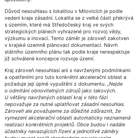
Důvod nesouhlasu s lokalitou v Milovicích je podle
vedení kraje zásadní. Lokalita se z velké části překrývá
s územím, které má Středočeský kraj ve svých
strategických plánech vyhrazené pro rozvoj vědy,
výzkumu a inovací. Tento záměr je zároveň zakotven
v krajské územně plánovací dokumentaci. Návrh
státního územního plánu tak podle kraje nerespektuje
již schválené koncepce rozvoje území.
Kraj zároveň nesouhlasí ani s navrženými podmínkami
a opatřeními pro tuto konkrétní akcelerační oblast a
požaduje její úplné vypuštění z dokumentu.
„Nejde
o odmítání obnovitelných zdrojů jako takových.
U většiny navržených oblastí kraj v této fázi
nepovažuje za nutné uplatňovat zásadní nesouhlas.
Zároveň ale považujeme za důležité zdůraznit, že
vymezení akcelerační oblasti automaticky neznamená
realizaci konkrétních projektů. Obce budou i nadále
účastníky navazujících řízení a jednotlivé záměry
budou muset projít standardním povolovacím