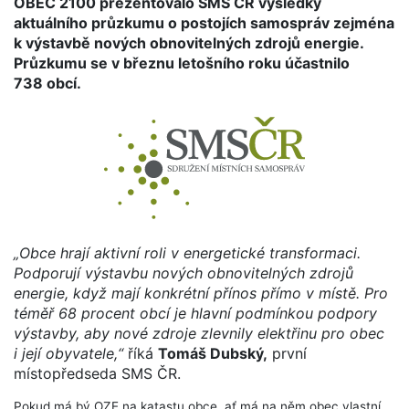
OBEC 2100 prezentovalo SMS ČR výsledky
aktuálního průzkumu o postojích samospráv zejména
k výstavbě nových obnovitelných zdrojů energie.
Průzkumu se v březnu letošního roku účastnilo
738 obcí.
„Obce hrají aktivní roli v energetické transformaci.
Podporují výstavbu nových obnovitelných zdrojů
energie, když mají konkrétní přínos přímo v místě. Pro
téměř 68 procent obcí je hlavní podmínkou podpory
výstavby, aby nové zdroje zlevnily elektřinu pro obec
i její obyvatele,“
říká
Tomáš Dubský,
první
místopředseda SMS ČR.
Pokud má bý OZE na katastu obce, ať má na něm obec vlastní