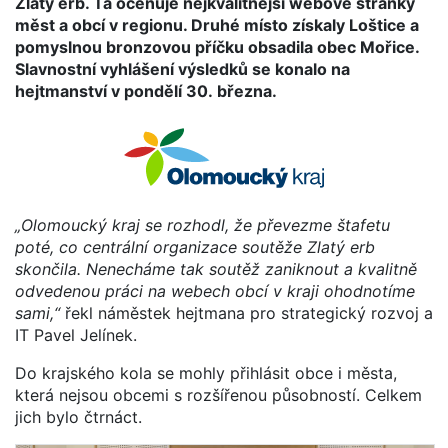
Zlatý erb. Ta oceňuje nejkvalitnější webové stránky
měst a obcí v regionu. Druhé místo získaly Loštice a
pomyslnou bronzovou příčku obsadila obec Mořice.
Slavnostní vyhlášení výsledků se konalo na
hejtmanství v pondělí 30. března.
„Olomoucký kraj se rozhodl, že převezme štafetu
poté, co centrální organizace soutěže Zlatý erb
skončila. Nenecháme tak soutěž zaniknout a kvalitně
odvedenou práci na webech obcí v kraji ohodnotíme
sami,“
řekl náměstek hejtmana pro strategický rozvoj a
IT Pavel Jelínek.
Do krajského kola se mohly přihlásit obce i města,
která nejsou obcemi s rozšířenou působností. Celkem
jich bylo čtrnáct.