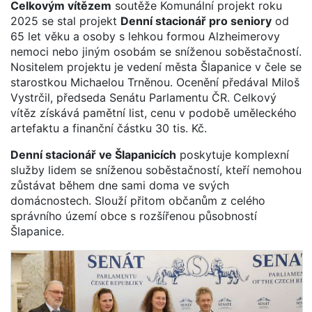
Celkovým vítězem
soutěže Komunální projekt roku
2025 se stal projekt
Denní stacionář pro seniory
od
65 let věku a osoby s lehkou formou Alzheimerovy
nemoci nebo jiným osobám se sníženou soběstačností.
Nositelem projektu je vedení města Šlapanice v čele se
starostkou Michaelou Trněnou. Ocenění předával Miloš
Vystrčil, předseda Senátu Parlamentu ČR. Celkový
vítěz získává pamětní list, cenu v podobě uměleckého
artefaktu a finanční částku 30 tis. Kč.
Denní stacionář ve Šlapanicích
poskytuje komplexní
služby lidem se sníženou soběstačností, kteří nemohou
zůstávat během dne sami doma ve svých
domácnostech. Slouží přitom občanům z celého
správního území obce s rozšířenou působností
Šlapanice.