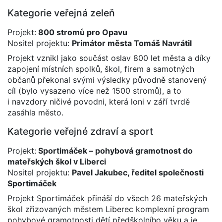
Kategorie veřejná zeleň
Projekt:
800 stromů pro Opavu
Nositel projektu:
Primátor města Tomáš Navrátil
Projekt vznikl jako součást oslav 800 let města a díky
zapojení místních spolků, škol, firem a samotných
občanů překonal svými výsledky původně stanovený
cíl (bylo vysazeno více než 1500 stromů), a to
i navzdory ničivé povodni, která loni v září tvrdě
zasáhla město.
Kategorie veřejné zdraví a sport
Projekt:
Sportimáček – pohybová gramotnost do
mateřských škol v Liberci
Nositel projektu:
Pavel Jakubec, ředitel společnosti
Sportimáček
Projekt Sportimáček přináší do všech 26 mateřských
škol zřizovaných městem Liberec komplexní program
pohybové gramotnosti dětí předškolního věku a je