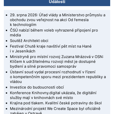
Události
29. srpna 2026: Úřad vlády a Ministerstvo průmyslu a
obchodu zvou veřejnost na akci Od řemesla
k technologiím
ČSÚ nabízí během voleb vyhrazené připojení pro
média
Soutěž Architekt obci
Festival Chutě kraje navštíví pět míst na Hané
i v Jeseníkách
Ministryně pro místní rozvoj Zuzana Mrázová v OSN:
Klíčem k udržitelnému rozvoji měst je dostupné
bydlení a silné pravomoci samospráv
Ústavní soud vydal procesní rozhodnutí v řízení
o kompetenčním sporu mezi prezidentem republiky a
vládou
Investice do budoucnosti obcí
Konference Knihovny.digital ukázala, že digitální
služby mají v knihovnách své místo
Krajina pod tlakem. Kvalitní české potraviny do škol
Mezinárodní projekt We Create Space byl oficiálně
zahájen v Ostravě