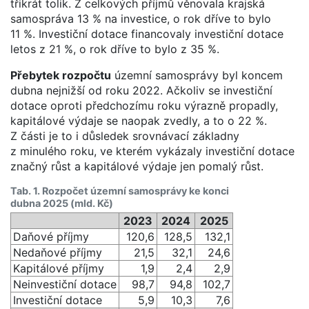
třikrát tolik. Z celkových příjmů věnovala krajská
samospráva 13 % na investice, o rok dříve to bylo
11 %. Investiční dotace financovaly investiční dotace
letos z 21 %, o rok dříve to bylo z 35 %.
Přebytek rozpočtu
územní samosprávy byl koncem
dubna nejnižší od roku 2022. Ačkoliv se investiční
dotace oproti předchozímu roku výrazně propadly,
kapitálové výdaje se naopak zvedly, a to o 22 %.
Z části je to i důsledek srovnávací základny
z minulého roku, ve kterém vykázaly investiční dotace
značný růst a kapitálové výdaje jen pomalý růst.
Tab. 1. Rozpočet územní samosprávy ke konci
dubna 2025 (mld. Kč)
2023
2024
2025
Daňové příjmy
120,6
128,5
132,1
Nedaňové příjmy
21,5
32,1
24,6
Kapitálové příjmy
1,9
2,4
2,9
Neinvestiční dotace
98,7
94,8
102,7
Investiční dotace
5,9
10,3
7,6