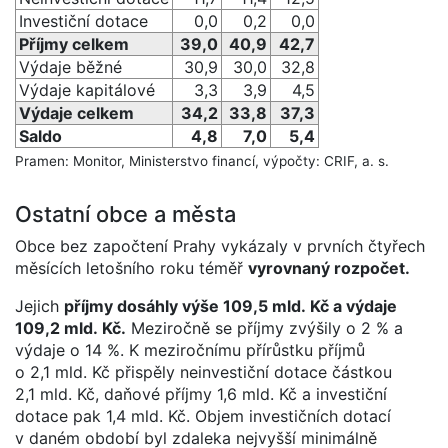
Investiční dotace
0,0
0,2
0,0
Příjmy celkem
39,0
40,9
42,7
Výdaje běžné
30,9
30,0
32,8
Výdaje kapitálové
3,3
3,9
4,5
Výdaje celkem
34,2
33,8
37,3
Saldo
4,8
7,0
5,4
Pramen: Monitor, Ministerstvo financí, výpočty: CRIF, a. s.
Ostatní obce a města
Obce bez započtení Prahy vykázaly v prvních čtyřech
měsících letošního roku téměř
vyrovnaný rozpočet.
Jejich
příjmy dosáhly výše 109,5 mld. Kč a výdaje
109,2 mld. Kč.
Meziročně se příjmy zvýšily o 2 % a
výdaje o 14 %. K meziročnímu přírůstku příjmů
o 2,1 mld. Kč přispěly neinvestiční dotace částkou
2,1 mld. Kč, daňové příjmy 1,6 mld. Kč a investiční
dotace pak 1,4 mld. Kč. Objem investičních dotací
v daném období byl zdaleka nejvyšší minimálně