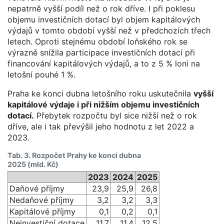
nepatrně vyšší podíl než o rok dříve. I při poklesu
objemu investičních dotací byl objem kapitálových
výdajů v tomto období vyšší než v předchozích třech
letech. Oproti stejnému období loňského rok se
výrazně snížila participace investičních dotací při
financování kapitálových výdajů, a to z 5 % loni na
letošní pouhé 1 %.
Praha ke konci dubna letošního roku uskutečnila
vyšší
kapitálové výdaje i při nižším objemu investičních
dotací.
Přebytek rozpočtu byl sice nižší než o rok
dříve, ale i tak převýšil jeho hodnotu z let 2022 a
2023.
Tab. 3. Rozpočet Prahy ke konci dubna
2025 (mld. Kč)
2023
2024
2025
Daňové příjmy
23,9
25,9
26,8
Nedaňové příjmy
3,2
3,2
3,3
Kapitálové příjmy
0,1
0,2
0,1
Neinvestiční dotace
11,7
11,4
12,5