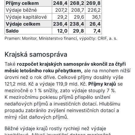
Příjmy celkem
248,4
268,2
269,8
Výdaje běžné
207,2
208,7
226,2
Výdaje kapitálové
29,2
29,6
36,1
Výdaje celkem
236,4
238,4
26,4
Saldo
12,0
29,8
7,4
Pramen: Monitor, Ministerstvo financí, výpočty: CRIF, a. s.
Krajská samospráva
Také
rozpočet krajských samospráv skončil za čtyři
měsíc letošního roku přebytkem,
ale na mnohem nižší
úrovni než o rok dříve. Celkové příjmy dosáhly výše
121,2 mld. Kč a výdaje 119,9 mld. Kč.
Příjmy krajů
se
meziročně o 1 % snížily, zato výdaje stouply 7 %.
K meziročnímu poklesu příjmů přispělo snížení
nedaňových příjmů a investičních dotací. Hlubšímu
propadu zabránilo zvýšení neinvestičních dotací a
mírný růst daňových příjmů.
Běžné výdaje krajů rostly rychleji než výdaje
kapitálové. Ačkoli investiční dotace meziročně