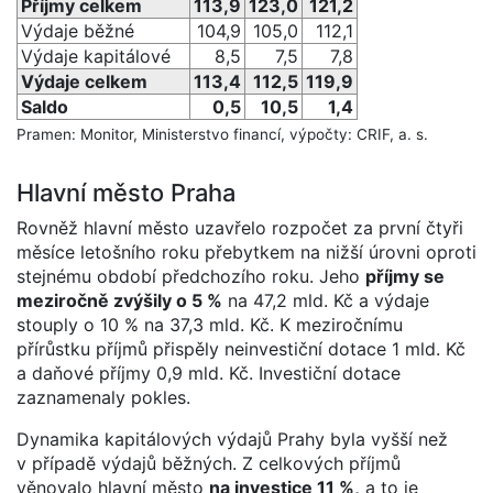
Příjmy celkem
113,9
123,0
121,2
Výdaje běžné
104,9
105,0
112,1
Výdaje kapitálové
8,5
7,5
7,8
Výdaje celkem
113,4
112,5
119,9
Saldo
0,5
10,5
1,4
Pramen: Monitor, Ministerstvo financí, výpočty: CRIF, a. s.
Hlavní město Praha
Rovněž hlavní město uzavřelo rozpočet za první čtyři
měsíce letošního roku přebytkem na nižší úrovni oproti
stejnému období předchozího roku. Jeho
příjmy se
meziročně zvýšily o 5 %
na 47,2 mld. Kč a výdaje
stouply o 10 % na 37,3 mld. Kč. K meziročnímu
přírůstku příjmů přispěly neinvestiční dotace 1 mld. Kč
a daňové příjmy 0,9 mld. Kč. Investiční dotace
zaznamenaly pokles.
Dynamika kapitálových výdajů Prahy byla vyšší než
v případě výdajů běžných. Z celkových příjmů
věnovalo hlavní město
na investice 11 %,
a to je