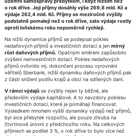
územní samosprávy přebytkem, i když nižším než
o rok dříve. Její příjmy dosáhly výše 269,8 mld. Kč a
výdaje 262,4 mld. Kč. Příjmy se meziročně zvýšily
podstatně pomaleji než o rok dříve, zato výdaje rostly
oproti loňskému roku nepoměrně rychleji.
Na nižší dynamice příjmů se podepsal pokles
nedaňových příjmů a investičních dotací a jen
mírný
růst daňových příjmů.
Opačným směrem zapůsobilo
zvýšení neinvestičních dotací. Pokles nedaňových
příjmů ovlivnilo mj. dokončení procesu vyrovnání
věřitelů Sberbank, nižší dynamiku daňových příjmů pak
z části snížení podílu krajů a obcí na sdílených daní.
V rámci výdajů
se zvýšily nejen ty běžné, ale
především výdaje kapitálové. A to navzdory poklesu
investičních dotací, které je pomáhají financovat.
Výsledkem mnohem vyšší dynamiky výdajů než příjmů,
byl sice přebytek rozpočtu, ale pouze zhruba na
čtvrtinové úrovni z předchozího roku. Na celkových
příjmech se podílel 3 %, o rok dříve to bylo více než