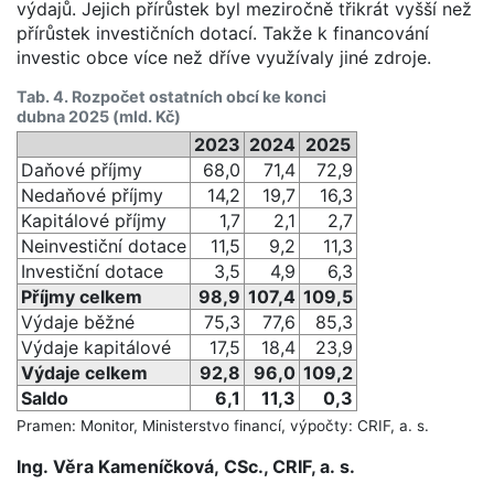
výdajů. Jejich přírůstek byl meziročně třikrát vyšší než
přírůstek investičních dotací. Takže k financování
investic obce více než dříve využívaly jiné zdroje.
Tab. 4. Rozpočet ostatních obcí ke konci
dubna 2025 (mld. Kč)
2023
2024
2025
Daňové příjmy
68,0
71,4
72,9
Nedaňové příjmy
14,2
19,7
16,3
Kapitálové příjmy
1,7
2,1
2,7
Neinvestiční dotace
11,5
9,2
11,3
Investiční dotace
3,5
4,9
6,3
Příjmy celkem
98,9
107,4
109,5
Výdaje běžné
75,3
77,6
85,3
Výdaje kapitálové
17,5
18,4
23,9
Výdaje celkem
92,8
96,0
109,2
Saldo
6,1
11,3
0,3
Pramen: Monitor, Ministerstvo financí, výpočty: CRIF, a. s.
Ing. Věra Kameníčková, CSc., CRIF, a. s.