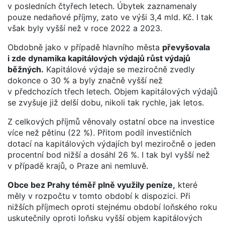
v posledních čtyřech letech. Úbytek zaznamenaly
pouze nedaňové příjmy, zato ve výši 3,4 mld. Kč. I tak
však byly vyšší než v roce 2022 a 2023.
Obdobně jako v případě hlavního města
převyšovala
i zde dynamika kapitálových výdajů růst výdajů
běžných.
Kapitálové výdaje se meziročně zvedly
dokonce o 30 % a byly značně vyšší než
v předchozích třech letech. Objem kapitálových výdajů
se zvyšuje již delší dobu, nikoli tak rychle, jak letos.
Z celkových příjmů věnovaly ostatní obce na investice
více než pětinu (22 %). Přitom podíl investičních
dotací na kapitálových výdajích byl meziročně o jeden
procentní bod nižší a dosáhl 26 %. I tak byl vyšší než
v případě krajů, o Praze ani nemluvě.
Obce bez Prahy téměř plně využily peníze,
které
měly v rozpočtu v tomto období k dispozici. Při
nižších příjmech oproti stejnému období loňského roku
uskutečnily oproti loňsku vyšší objem kapitálových