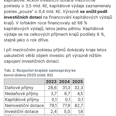
poklesly o 3,5 mld. Kč, kapitálové výdaje zaznamenaly
pokles „pouze“ o 0,4 mld. Kč. Výrazně
se snížil podíl
investičních dotací
na financování kapitálových výdajů
krajů. V loňském roce financovaly až 68 %
kapitálových výdajů, letos jednu pětinu. Kapitálové
výdaje se na celkových příjmech krajů podílely 6 %,
stejně jako o rok dříve.
I při meziročním poklesu příjmů dokázaly kraje letos
uskutečnit větší objem investic při výrazně nižším
zapojení investičních dotací.
Tab. 2. Rozpočet krajské samosprávy ke
konci dubna 2025 (mld. Kč)
2023
2024
2025
Daňové příjmy
28,6
31,3
32,3
Nedaňové příjmy
3,7
8,7
4,5
Kapitálové příjmy
0,1
0,1
0,1
Neinvestiční dotace
79,1
77,9
82,7
Investiční dotace
2,4
5,0
1,6