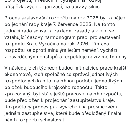
příspěvkových organizací, na opravy silnic.
Proces sestavování rozpočtu na rok 2026 byl zahájen
po jednání rady kraje 7. července 2025. Na tomto
jednání rada schválila základní zásady a k nim se
vztahující časový harmonogram prací pro sestavení
rozpočtu Kraje Vysočina na rok 2026. Příprava
rozpočtu se oproti minulým letům nemění, vychází
z osvědčených postupů a respektuje navržené termíny.
V následujících týdnech budou mít nejvíce práce krajští
ekonomové, kteří společně se správci jednotlivých
rozpočtových kapitol navrhnou podobu jednotlivých
položek budoucího krajského rozpočtu. Takto
zpracovaný, byť stále ještě pracovní návrh rozpočtu,
bude předložen k projednání zastupitelstvu kraje.
Rozpočtový proces pak vyvrcholí na prosincovém
jednání zastupitelstva, které bude předložený finální
návrh rozpočtu schvalovat.