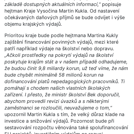
základě dostupných aktuálních informací,“
popisuje
hejtman Kraje Vysočina Martin Kukla. Od nastavení
očekávaných daňových příjmů se bude odvíjet i výše
objemu krajských výdajů.
Prioritou kraje bude podle hejtmana Martina Kukly
zajištění financování povinných výdajů, mezi které
patří například výdaje na školství nebo dopravu.
„Ačkoli prostředky na pokrytí výdajů na školství
poskytuje krajům stát a v našem případě odhadujeme,
že budou činit 9,8 miliardy korun, už teď víme, že nám
bude chybět minimálně 58 milionů korun na
dofinancování platů nepedagogických pracovníků. Ti
pomáhají s chodem našich vlastních školských
zařízení. I přesto, že ministr školství Bek doporučil,
abychom provedli revizi úvazků a s některými
zaměstnanci se rozloučili, neuvažujeme o tom,“
upozornil Martin Kukla s tím, že velký důraz klade na
investice a snižování výdajů. Pozornost bude při
sestavování rozpočtu věnována také spolufinancování
EU projektů, investičním výdajům na rozvoj