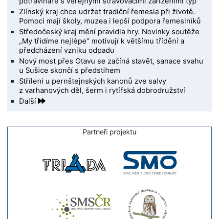
potravináře s veřejnými stravovacími zařízeními typ
Zlínský kraj chce udržet tradiční řemesla při životě.
Pomoci mají školy, muzea i lepší podpora řemeslníků
Středočeský kraj mění pravidla hry. Novinky soutěže
„My třídíme nejlépe“ motivují k většímu třídění a
předcházení vzniku odpadu
Nový most přes Otavu se začíná stavět, sanace svahu
u Sušice skončí s předstihem
Střílení u pernštejnských kanonů zve salvy
z varhanových děl, šerm i rytířská dobrodružství
Další
Partneři projektu