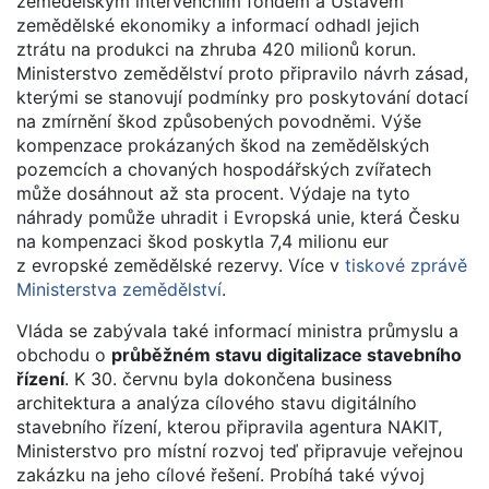
zemědělským intervenčním fondem a Ústavem
zemědělské ekonomiky a informací odhadl jejich
ztrátu na produkci na zhruba 420 milionů korun.
Ministerstvo zemědělství proto připravilo návrh zásad,
kterými se stanovují podmínky pro poskytování dotací
na zmírnění škod způsobených povodněmi. Výše
kompenzace prokázaných škod na zemědělských
pozemcích a chovaných hospodářských zvířatech
může dosáhnout až sta procent. Výdaje na tyto
náhrady pomůže uhradit i Evropská unie, která Česku
na kompenzaci škod poskytla 7,4 milionu eur
z evropské zemědělské rezervy. Více v
tiskové zprávě
Ministerstva zemědělství
.
Vláda se zabývala také informací ministra průmyslu a
obchodu o
průběžném stavu digitalizace stavebního
řízení
. K 30. červnu byla dokončena business
architektura a analýza cílového stavu digitálního
stavebního řízení, kterou připravila agentura NAKIT,
Ministerstvo pro místní rozvoj teď připravuje veřejnou
zakázku na jeho cílové řešení. Probíhá také vývoj