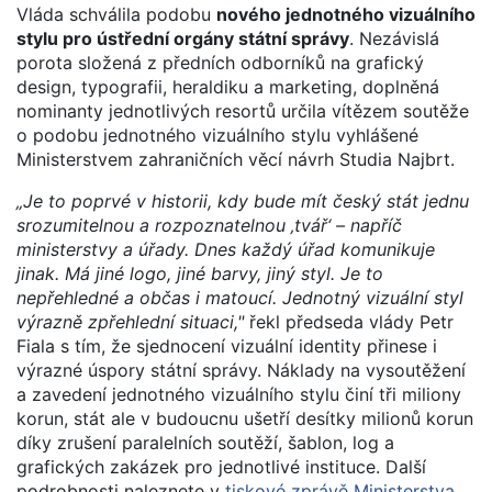
Vláda schválila podobu
nového jednotného vizuálního
stylu pro ústřední orgány státní správy
. Nezávislá
porota složená z předních odborníků na grafický
design, typografii, heraldiku a marketing, doplněná
nominanty jednotlivých resortů určila vítězem soutěže
o podobu jednotného vizuálního stylu vyhlášené
Ministerstvem zahraničních věcí návrh Studia Najbrt.
„Je to poprvé v historii, kdy bude mít český stát jednu
srozumitelnou a rozpoznatelnou ‚tvář‘ – napříč
ministerstvy a úřady. Dnes každý úřad komunikuje
jinak. Má jiné logo, jiné barvy, jiný styl. Je to
nepřehledné a občas i matoucí. Jednotný vizuální styl
výrazně zpřehlední situaci,"
řekl předseda vlády Petr
Fiala s tím, že sjednocení vizuální identity přinese i
výrazné úspory státní správy. Náklady na vysoutěžení
a zavedení jednotného vizuálního stylu činí tři miliony
korun, stát ale v budoucnu ušetří desítky milionů korun
díky zrušení paralelních soutěží, šablon, log a
grafických zakázek pro jednotlivé instituce. Další
podrobnosti naleznete v
tiskové zprávě Ministerstva