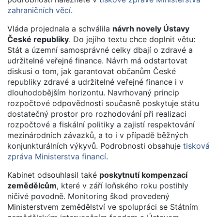
zahraničních věcí
.
Vláda projednala a schválila
návrh novely Ústavy
České republiky
. Do jejího textu chce doplnit větu:
Stát a územní samosprávné celky dbají o zdravé a
udržitelné veřejné finance. Návrh má odstartovat
diskusi o tom, jak garantovat občanům České
republiky zdravé a udržitelné veřejné finance i v
dlouhodobějším horizontu. Navrhovaný princip
rozpočtové odpovědnosti současně poskytuje státu
dostatečný prostor pro rozhodování při realizaci
rozpočtové a fiskální politiky a zajistí respektování
mezinárodních závazků, a to i v případě běžných
konjunkturálních výkyvů. Podrobnosti obsahuje
tisková
zpráva Ministerstva financí
.
Kabinet odsouhlasil také
poskytnutí kompenzací
zemědělcům
, které v září loňského roku postihly
ničivé povodně. Monitoring škod provedený
Ministerstvem zemědělství ve spolupráci se Státním