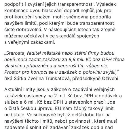
podpořit i zvýšení jejich transparentnosti. Výsledek
kombinace dvou hlasování dopadl nejhůř, jak pro
protikorupční snažení mohl: sněmovna podpořila
navýšení limitů, pod kterými bude transparentnost
čistě dobrovolná. V následujících letech tak zřejmě
můžeme očekávat více skandálů spojených
s veřejnými zakázkami.
„Starosta, ředitel městské nebo státní firmy budou
nově moci zadat zakázku za 8,9 mil. Kč bez DPH třeba
vlastnímu příbuznému a neporuší tím vůbec nic.
Prostor pro korupci se u zakázek o polovinu zvýšil,“
říká Šárka Zveřina Trunkátová, předsedkyně Oživení
Aktuální limity jsou v zákoně o zadávání veřejných
zakázek nastaveny na 2 mil. Kč bez DPH u dodávek a
služeb a 6 mil. Kč bez DPH u stavebních prací. Jde
o čistě českou úpravu, EU nám žádný takový limit
nediktuje. Ve sněmovně byl již delší dobu tlak na
navýšení těchto limitů, neboť povinnosti, které musí
zadavatelé splnit při zadávání zakázek pod a nad