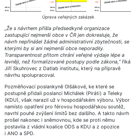
Úprava veřejných zakázek
„Že s návrhem přišla předsedkyně organizace
zastupující nejmenší obce v ČR jen dokresluje, že
návrh nepřinášel žádné administrativní zbytečnosti, se
kterými by si ani nejmenší obce neporadily.
Transparentnost přitom chrání veřejné výdaje lépe a
levněji, než formalizované postupy podle zákona,“
říká
Jiří Skuhrovec z Datlab institutu, který na přípravě
návrhu spolupracoval.
Pozměňovací poslankyně Olšákové, ke které se
postupně přidali poslanci Michálek (Piráti) a Teleky
(KDU), však narazil už v hospodářském výboru. Výbor
namísto opatření pro férovou hospodářskou soutěž,
navrhl pouhé zvýšení limitů bez dalšího. A takto návrh
prošel nakonec i sněmovnou, kde se proti němu
postavila z vládní koalice ODS a KDU a z opozice
i ANO a SPD.