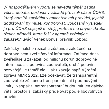
„V hospodářském výboru se nevedla téměř žádná
věcná debata, poslanci v zásadě převzali názor ÚOHS,
který odmítá zavádění vymahatelných pravidel, jejichž
dodržování by musel kontrolovat. Současný výsledek
je pro ÚOHS nejlepší možný, protože mu ubyde zhruba
třetina případů, které řeší v agendě veřejných
zakázek,“
uvádí Věnek Bonuš, právník Lobbio.
Zakázky malého rozsahu zůstanou založené na
dobrovolném zveřejňování informací. Zatímco dnes
zveřejňuje u zakázek od milionu korun dobrovolně
informace asi polovina zadavatelů, druhá polovina
nezveřejňuje téměř nic – jak ukazuje např. Výroční
zpráva MMR 2022. Lze očekávat, že transparentní
zadavatelé zůstanou transparentními i pod novými
limity. Naopak ti netransparentní budou mít jen daleko
větší prostor si zakázky přidělovat podle libovolných
pravidel.