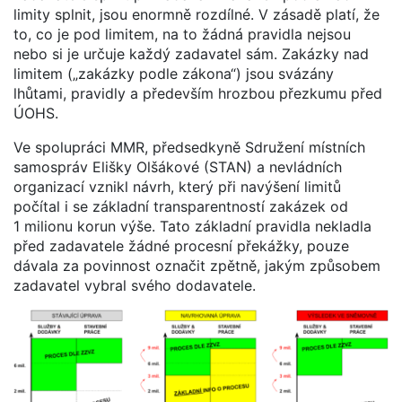
limity splnit, jsou enormně rozdílné. V zásadě platí, že
to, co je pod limitem, na to žádná pravidla nejsou
nebo si je určuje každý zadavatel sám. Zakázky nad
limitem („zakázky podle zákona“) jsou svázány
lhůtami, pravidly a především hrozbou přezkumu před
ÚOHS.
Ve spolupráci MMR, předsedkyně Sdružení místních
samospráv Elišky Olšákové (STAN) a nevládních
organizací vznikl návrh, který při navýšení limitů
počítal i se základní transparentností zakázek od
1 milionu korun výše. Tato základní pravidla nekladla
před zadavatele žádné procesní překážky, pouze
dávala za povinnost označit zpětně, jakým způsobem
zadavatel vybral svého dodavatele.